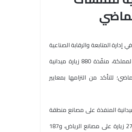
لماضي
ي إدارة المتابعة والرقابة الصناعية
جهود المتابعة والإشراف على المصانع في المملكة، منفّذة 880 زيارة ميدانية
اضي؛ للتأكد من التزامها بمعايير
ميدانية المنفذة على مصانع منطقة
مكة المكرمة بلغت 316 زيارة، فيما نُفّذت 279 زيارة على مصانع الرياض، و187