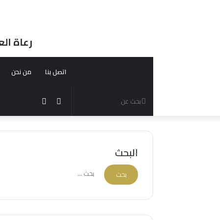
رعاة الع
اتصل بنا
من نحن
بحث
الوضع
مقال
عن
المظلم
عشوائي
البحث
البحث
عن: