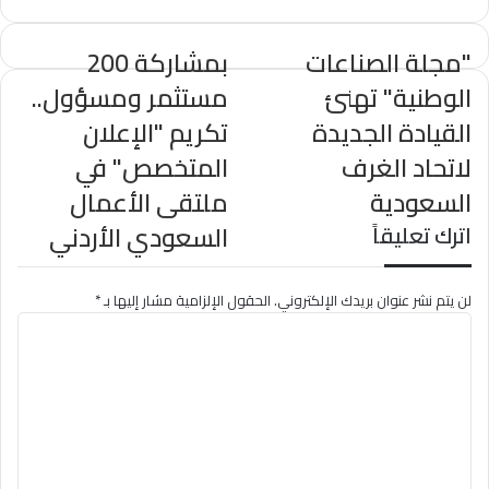
بحضور معالي مساعد وزير الصناعة والثروة
المعدنية للتخطيط والتطوير د. عبدالله الأحمري،
دشّنت شركة أسمنت المنطقة الجنوبية تقرير
"مجلة الصناعات
بمشاركة 200
الاستدامة البيئية، واحتفت بإنجاز عالمي متمثل
في استلام شهادة موسوعة غينيس للأرقام
الوطنية" تهنئ
مستثمر ومسؤول..
القياسية لأكبر درس في الاستدامة البيئية مُنفّذ
بشكل متزامن عبر عدة مواقع
القيادة الجديدة
تكريم "الإعلان
لاتحاد الغرف
المتخصص" في
السعودية
ملتقى الأعمال
السعودي الأردني
اترك تعليقاً
لن يتم نشر عنوان بريدك الإلكتروني.
الحقول الإلزامية مشار إليها بـ
*
ا
ل
ت
ع
ل
ي
ق
*