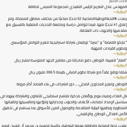
أحدث الأخبار
المهندس عادل الشريم الرئيس التنفيذي لمجموعة التميمي للطاقة
رصدت #اللجنةالوطنيةالصناعية 62 تحديًا صناعيًا من مختلف مناطق المملكة، وتم
إغلاق 41 تحديًا منها، فيما تتواصل دراسة ومتابعة التحديات المتبقية بالتنسيق مع
مقدميها والجهات ذات العلاقة.
“غازكو القابضة” و “مبرة” توقعان شراكة استراتيجية لتعزيز التواصل المؤسسي
وتطوير القيادات المهنية
“الفنار” للعربية: التوطين دفع صادراتنا من مفاتيح الجهد المتوسط لمليار ريال
شلفا توقع عقداً مع شركة تطوير المباني بقيمة 366.5 مليون ريال
التوطين وتعزيز المحتوى المحلي … دور الشركات في بناء اقتصاد أكثر مرونة
نال الغذاء وميناء نيوم يوقّعان مذكرة تفاهم استراتيجي للتعاون والشراكة بينهما في
سلاسل الإمداد لصناعات الأعلاف والحبوب وجداراتها وتنوّعها وتنافسيتها وتقنياتها
المتطورة ونظمها البيئية المتقدمة والوصول المرن للأسواق بما يساهم في تحقيق
الأمن الغذائي الوطني والإقليمي.