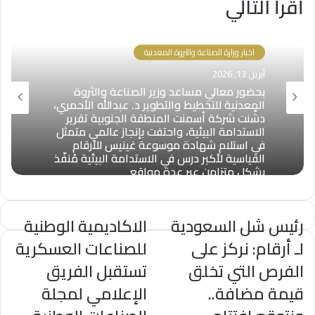
أقرأ التالي
اخبار وزارة الصناعة والثروة المعدنية
أبريل 13, 2026
بحضور معالي مساعد وزير الصناعة والثروة
المعدنية للتخطيط والتطوير د. عبدالله الأحمري،
دشّنت شركة أسمنت المنطقة الجنوبية تقرير
الاستدامة البيئية، واحتفت بإنجاز عالمي متمثل
في استلام شهادة موسوعة غينيس للأرقام
القياسية لأكبر درس في الاستدامة البيئية مُنفّذ
بشكل متزامن عبر عدة مواقع
رئيس شل السعودية
الاكاديمية الوطنية
لـ أرقام: نركز على
للصناعات العسكرية
الفرص التي تخلق
تستقبل الفريق
قيمة مضافة..
الإعلامي لمجلة