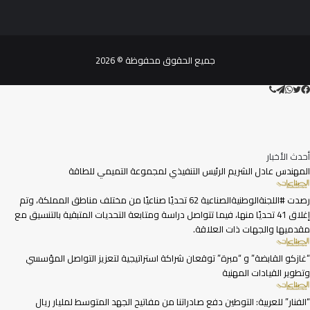
جميع الحقوق محفوظة © 2026
تويتر
ڤايبر
تيلقرام
واتساب
فيسبوك
أحدث الأخبار
المهندس عادل الشريم الرئيس التنفيذي لمجموعة التميمي للطاقة
رصدت #اللجنةالوطنيةالصناعية 62 تحديًا صناعيًا من مختلف مناطق المملكة، وتم
إغلاق 41 تحديًا منها، فيما تتواصل دراسة ومتابعة التحديات المتبقية بالتنسيق مع
مقدميها والجهات ذات العلاقة.
“غازكو القابضة” و “مبرة” توقعان شراكة استراتيجية لتعزيز التواصل المؤسسي
وتطوير القيادات المهنية