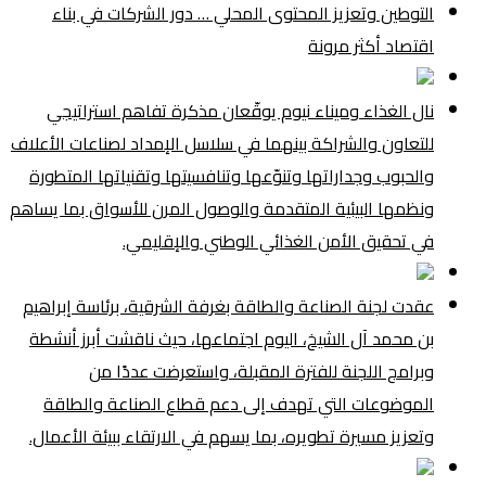
التوطين وتعزيز المحتوى المحلي … دور الشركات في بناء
اقتصاد أكثر مرونة
نال الغذاء وميناء نيوم يوقّعان مذكرة تفاهم استراتيجي
للتعاون والشراكة بينهما في سلاسل الإمداد لصناعات الأعلاف
والحبوب وجداراتها وتنوّعها وتنافسيتها وتقنياتها المتطورة
ونظمها البيئية المتقدمة والوصول المرن للأسواق بما يساهم
في تحقيق الأمن الغذائي الوطني والإقليمي.
عقدت لجنة الصناعة والطاقة بغرفة الشرقية، برئاسة إبراهيم
بن محمد آل الشيخ، اليوم اجتماعها، حيث ناقشت أبرز أنشطة
وبرامج اللجنة للفترة المقبلة، واستعرضت عددًا من
الموضوعات التي تهدف إلى دعم قطاع الصناعة والطاقة
وتعزيز مسيرة تطويره، بما يسهم في الارتقاء ببيئة الأعمال.