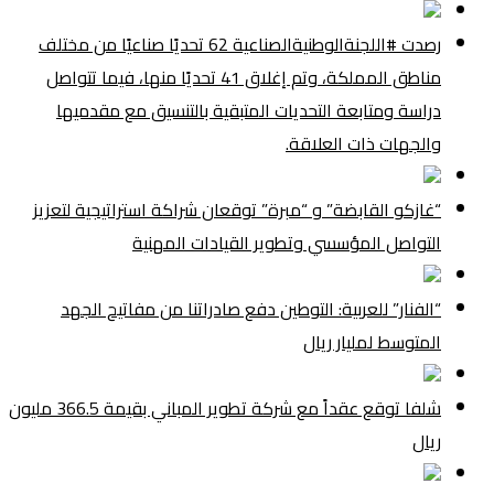
رصدت #اللجنةالوطنيةالصناعية 62 تحديًا صناعيًا من مختلف
مناطق المملكة، وتم إغلاق 41 تحديًا منها، فيما تتواصل
دراسة ومتابعة التحديات المتبقية بالتنسيق مع مقدميها
والجهات ذات العلاقة.
“غازكو القابضة” و “مبرة” توقعان شراكة استراتيجية لتعزيز
التواصل المؤسسي وتطوير القيادات المهنية
“الفنار” للعربية: التوطين دفع صادراتنا من مفاتيح الجهد
المتوسط لمليار ريال
شلفا توقع عقداً مع شركة تطوير المباني بقيمة 366.5 مليون
ريال