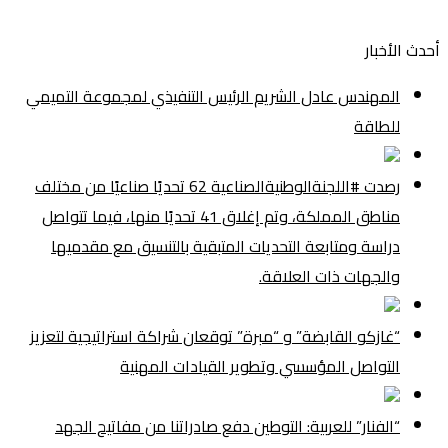
أحدث الأخبار
المهندس عادل الشريم الرئيس التنفيذي لمجموعة التميمي
للطاقة
رصدت #اللجنةالوطنيةالصناعية 62 تحديًا صناعيًا من مختلف
مناطق المملكة، وتم إغلاق 41 تحديًا منها، فيما تتواصل
دراسة ومتابعة التحديات المتبقية بالتنسيق مع مقدميها
والجهات ذات العلاقة.
“غازكو القابضة” و “مبرة” توقعان شراكة استراتيجية لتعزيز
التواصل المؤسسي وتطوير القيادات المهنية
“الفنار” للعربية: التوطين دفع صادراتنا من مفاتيح الجهد