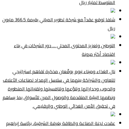
المتوسط لمليار ريال
شلفا توقع عقداً مع شركة تطوير المباني بقيمة 366.5 مليون
ريال
التوطين وتعزيز المحتوى المحلي … دور الشركات في بناء
اقتصاد أكثر مرونة
نال الغذاء وميناء نيوم يوقّعان مذكرة تفاهم استراتيجي
للتعاون والشراكة بينهما في سلاسل الإمداد لصناعات الأعلاف
والحبوب وجداراتها وتنوّعها وتنافسيتها وتقنياتها المتطورة
ونظمها البيئية المتقدمة والوصول المرن للأسواق بما يساهم
في تحقيق الأمن الغذائي الوطني والإقليمي.
عقدت لجنة الصناعة والطاقة بغرفة الشرقية، برئاسة إبراهيم