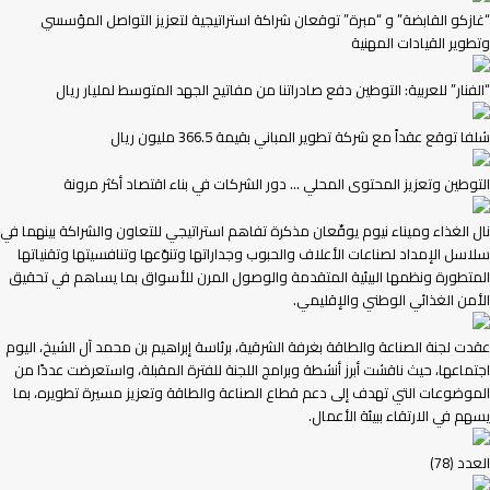
“غازكو القابضة” و “مبرة” توقعان شراكة استراتيجية لتعزيز التواصل المؤسسي
وتطوير القيادات المهنية
“الفنار” للعربية: التوطين دفع صادراتنا من مفاتيح الجهد المتوسط لمليار ريال
شلفا توقع عقداً مع شركة تطوير المباني بقيمة 366.5 مليون ريال
التوطين وتعزيز المحتوى المحلي … دور الشركات في بناء اقتصاد أكثر مرونة
نال الغذاء وميناء نيوم يوقّعان مذكرة تفاهم استراتيجي للتعاون والشراكة بينهما في
سلاسل الإمداد لصناعات الأعلاف والحبوب وجداراتها وتنوّعها وتنافسيتها وتقنياتها
المتطورة ونظمها البيئية المتقدمة والوصول المرن للأسواق بما يساهم في تحقيق
الأمن الغذائي الوطني والإقليمي.
عقدت لجنة الصناعة والطاقة بغرفة الشرقية، برئاسة إبراهيم بن محمد آل الشيخ، اليوم
اجتماعها، حيث ناقشت أبرز أنشطة وبرامج اللجنة للفترة المقبلة، واستعرضت عددًا من
الموضوعات التي تهدف إلى دعم قطاع الصناعة والطاقة وتعزيز مسيرة تطويره، بما
يسهم في الارتقاء ببيئة الأعمال.
العدد (78)