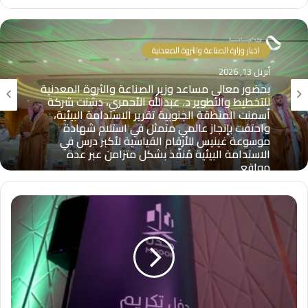
اخبار وزارة الصناعة والثروة المعدنية
أبريل 13, 2026
بحضور معالي مساعد وزير الصناعة والثروة المعدنية
للتخطيط والتطوير د. عبدالله الأحمري، دشّنت شركة
أسمنت المنطقة الجنوبية تقرير الاستدامة البيئية،
واحتفت بإنجاز عالمي متمثل في استلام شهادة
موسوعة غينيس للأرقام القياسية لأكبر درس في
الاستدامة البيئية مُنفّذ بشكل متزامن عبر عدة
مواقع