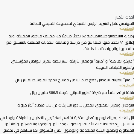
أحدث الأخبار
المهندس عادل الشريم الرئيس التنفيذي لمجموعة التميمي للطاقة
رصدت #اللجنةالوطنيةالصناعية 62 تحديًا صناعيًا من مختلف مناطق المملكة، وتم
إغلاق 41 تحديًا منها، فيما تتواصل دراسة ومتابعة التحديات المتبقية بالتنسيق مع
مقدميها والجهات ذات العلاقة.
“غازكو القابضة” و “مبرة” توقعان شراكة استراتيجية لتعزيز التواصل المؤسسي
وتطوير القيادات المهنية
“الفنار” للعربية: التوطين دفع صادراتنا من مفاتيح الجهد المتوسط لمليار ريال
شلفا توقع عقداً مع شركة تطوير المباني بقيمة 366.5 مليون ريال
التوطين وتعزيز المحتوى المحلي … دور الشركات في بناء اقتصاد أكثر مرونة