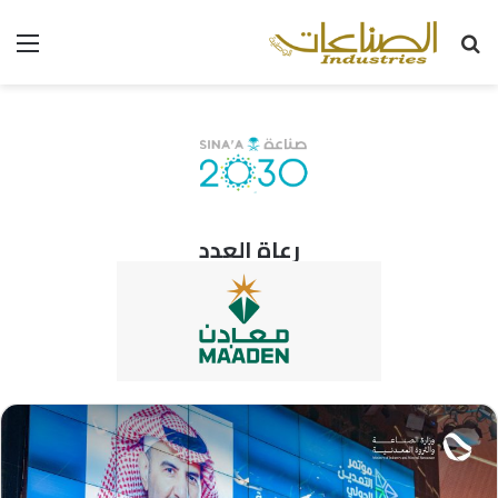
بحث
الق
عن
رعاة العدد