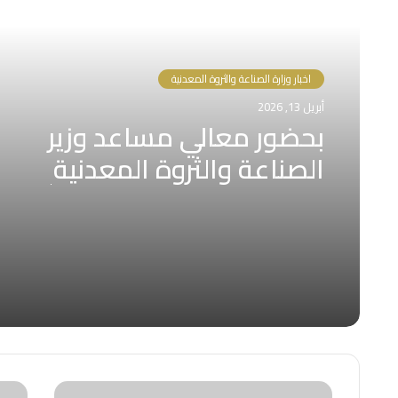
أقرأ التالي
اخبار وزارة الصناعة والثروة المعدنية
أبريل 13, 2026
بحضور معالي مساعد وزير
الصناعة والثروة المعدنية
للتخطيط والتطوير د. عبدالله
الأحمري، دشّنت شركة أسمنت
المنطقة الجنوبية تقرير
الاستدامة البيئية، واحتفت
بإنجاز عالمي متمثل في استلام
شهادة موسوعة غينيس
للأرقام القياسية لأكبر درس في