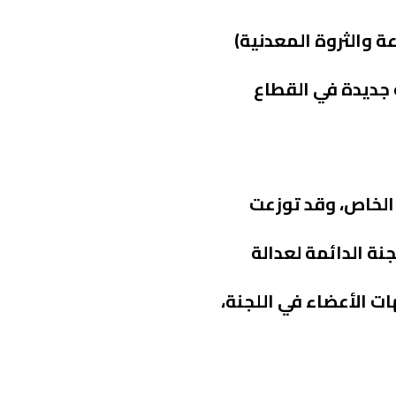
ة والثروة المعدنية)
 تزيد على 360 مليار ريال، وخلق أكثر من 177 ألف وظيفة جديدة في القطاع
 الخاص، وقد توزعت
ة الدائمة لعدالة
عبر 34 أداة حماية موزعة بين الجهات الأعضاء في اللجنة،