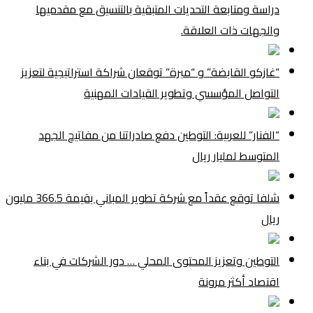
دراسة ومتابعة التحديات المتبقية بالتنسيق مع مقدميها
والجهات ذات العلاقة.
“غازكو القابضة” و “مبرة” توقعان شراكة استراتيجية لتعزيز
التواصل المؤسسي وتطوير القيادات المهنية
“الفنار” للعربية: التوطين دفع صادراتنا من مفاتيح الجهد
المتوسط لمليار ريال
شلفا توقع عقداً مع شركة تطوير المباني بقيمة 366.5 مليون
ريال
التوطين وتعزيز المحتوى المحلي … دور الشركات في بناء
اقتصاد أكثر مرونة