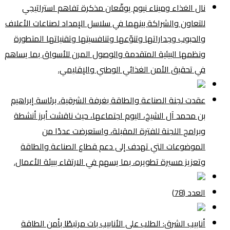
نال الغذاء وميناء نيوم يوقّعان مذكرة تفاهم استراتيجي
للتعاون والشراكة بينهما في سلاسل الإمداد لصناعات الأعلاف
والحبوب وجداراتها وتنوّعها وتنافسيتها وتقنياتها المتطورة
ونظمها البيئية المتقدمة والوصول المرن للأسواق بما يساهم
في تحقيق الأمن الغذائي الوطني والإقليمي.
عقدت لجنة الصناعة والطاقة بغرفة الشرقية، برئاسة إبراهيم
بن محمد آل الشيخ، اليوم اجتماعها، حيث ناقشت أبرز أنشطة
وبرامج اللجنة للفترة المقبلة، واستعرضت عددًا من
الموضوعات التي تهدف إلى دعم قطاع الصناعة والطاقة
وتعزيز مسيرة تطويره، بما يسهم في الارتقاء ببيئة الأعمال.
العدد (78)
أنابيب الشرق: الطلب على الأنابيب بات مرتبطًا بأمن الطاقة