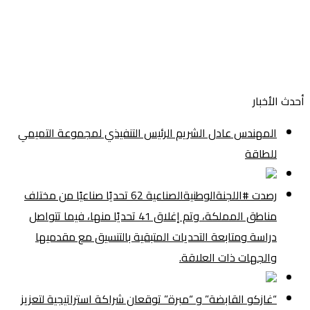
أحدث الأخبار
المهندس عادل الشريم الرئيس التنفيذي لمجموعة التميمي
للطاقة
رصدت #اللجنةالوطنيةالصناعية 62 تحديًا صناعيًا من مختلف
مناطق المملكة، وتم إغلاق 41 تحديًا منها، فيما تتواصل
دراسة ومتابعة التحديات المتبقية بالتنسيق مع مقدميها
والجهات ذات العلاقة.
“غازكو القابضة” و “مبرة” توقعان شراكة استراتيجية لتعزيز