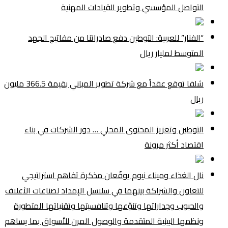
التواصل المؤسسي وتطوير القيادات المهنية
“الفنار” للعربية: التوطين دفع صادراتنا من مفاتيح الجهد
المتوسط لمليار ريال
شلفا توقع عقداً مع شركة تطوير المباني بقيمة 366.5 مليون
ريال
التوطين وتعزيز المحتوى المحلي … دور الشركات في بناء
اقتصاد أكثر مرونة
نال الغذاء وميناء نيوم يوقّعان مذكرة تفاهم استراتيجي
للتعاون والشراكة بينهما في سلاسل الإمداد لصناعات الأعلاف
والحبوب وجداراتها وتنوّعها وتنافسيتها وتقنياتها المتطورة
ونظمها البيئية المتقدمة والوصول المرن للأسواق بما يساهم