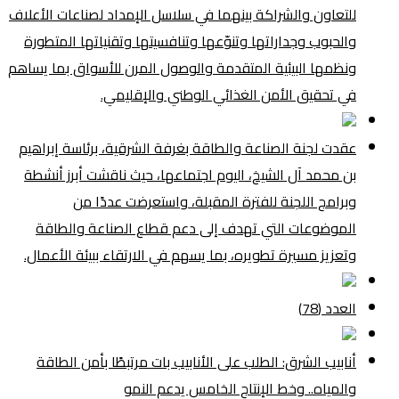
للتعاون والشراكة بينهما في سلاسل الإمداد لصناعات الأعلاف
والحبوب وجداراتها وتنوّعها وتنافسيتها وتقنياتها المتطورة
ونظمها البيئية المتقدمة والوصول المرن للأسواق بما يساهم
في تحقيق الأمن الغذائي الوطني والإقليمي.
عقدت لجنة الصناعة والطاقة بغرفة الشرقية، برئاسة إبراهيم
بن محمد آل الشيخ، اليوم اجتماعها، حيث ناقشت أبرز أنشطة
وبرامج اللجنة للفترة المقبلة، واستعرضت عددًا من
الموضوعات التي تهدف إلى دعم قطاع الصناعة والطاقة
وتعزيز مسيرة تطويره، بما يسهم في الارتقاء ببيئة الأعمال.
العدد (78)
أنابيب الشرق: الطلب على الأنابيب بات مرتبطًا بأمن الطاقة
والمياه.. وخط الإنتاج الخامس يدعم النمو