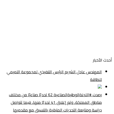
أحدث الأخبار
المهندس عادل الشريم الرئيس التنفيذي لمجموعة التميمي
للطاقة
رصدت #اللجنةالوطنيةالصناعية 62 تحديًا صناعيًا من مختلف
مناطق المملكة، وتم إغلاق 41 تحديًا منها، فيما تتواصل
دراسة ومتابعة التحديات المتبقية بالتنسيق مع مقدميها