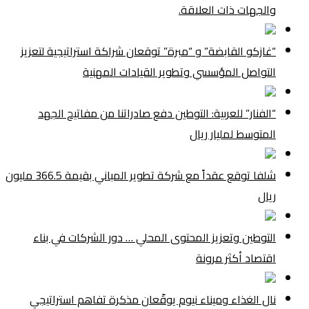
والجهات ذات العلاقة.
“غازكو القابضة” و “مبرة” توقعان شراكة استراتيجية لتعزيز
التواصل المؤسسي وتطوير القيادات المهنية
“الفنار” للعربية: التوطين دفع صادراتنا من مفاتيح الجهد
المتوسط لمليار ريال
شلفا توقع عقداً مع شركة تطوير المباني بقيمة 366.5 مليون
ريال
التوطين وتعزيز المحتوى المحلي … دور الشركات في بناء
اقتصاد أكثر مرونة
نال الغذاء وميناء نيوم يوقّعان مذكرة تفاهم استراتيجي