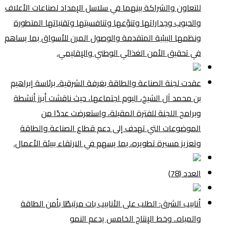
للتعاون والشراكة بينهما في سلاسل الإمداد لصناعات الأعلاف
والحبوب وجداراتها وتنوّعها وتنافسيتها وتقنياتها المتطورة
ونظمها البيئية المتقدمة والوصول المرن للأسواق بما يساهم
في تحقيق الأمن الغذائي الوطني والإقليمي.
عقدت لجنة الصناعة والطاقة بغرفة الشرقية، برئاسة إبراهيم
بن محمد آل الشيخ، اليوم اجتماعها، حيث ناقشت أبرز أنشطة
وبرامج اللجنة للفترة المقبلة، واستعرضت عددًا من
الموضوعات التي تهدف إلى دعم قطاع الصناعة والطاقة
وتعزيز مسيرة تطويره، بما يسهم في الارتقاء ببيئة الأعمال.
العدد (78)
أنابيب الشرق: الطلب على الأنابيب بات مرتبطًا بأمن الطاقة
والمياه.. وخط الإنتاج الخامس يدعم النمو