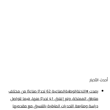
أحدث الأخبار
رصدت #اللجنةالوطنيةالصناعية 62 تحديًا صناعيًا من مختلف
مناطق المملكة، وتم إغلاق 41 تحديًا منها، فيما تتواصل
دراسة ومتابعة التحديات المتبقية بالتنسيق مع مقدميها