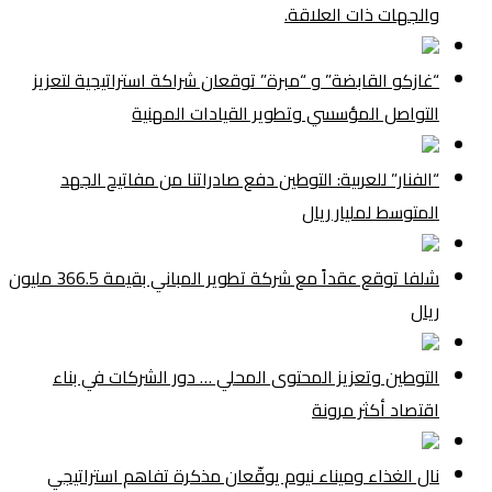
والجهات ذات العلاقة.
“غازكو القابضة” و “مبرة” توقعان شراكة استراتيجية لتعزيز
التواصل المؤسسي وتطوير القيادات المهنية
“الفنار” للعربية: التوطين دفع صادراتنا من مفاتيح الجهد
المتوسط لمليار ريال
شلفا توقع عقداً مع شركة تطوير المباني بقيمة 366.5 مليون
ريال
التوطين وتعزيز المحتوى المحلي … دور الشركات في بناء
اقتصاد أكثر مرونة
نال الغذاء وميناء نيوم يوقّعان مذكرة تفاهم استراتيجي