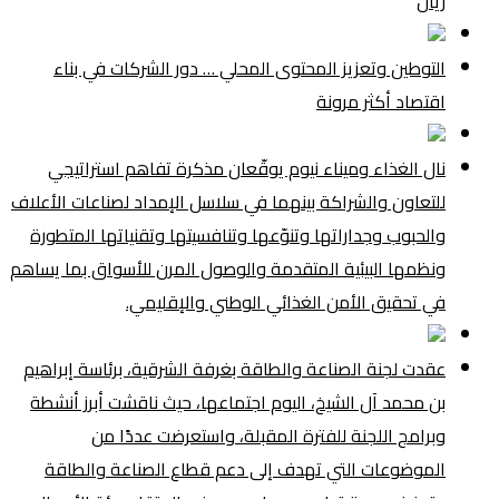
ريال
التوطين وتعزيز المحتوى المحلي … دور الشركات في بناء
اقتصاد أكثر مرونة
نال الغذاء وميناء نيوم يوقّعان مذكرة تفاهم استراتيجي
للتعاون والشراكة بينهما في سلاسل الإمداد لصناعات الأعلاف
والحبوب وجداراتها وتنوّعها وتنافسيتها وتقنياتها المتطورة
ونظمها البيئية المتقدمة والوصول المرن للأسواق بما يساهم
في تحقيق الأمن الغذائي الوطني والإقليمي.
عقدت لجنة الصناعة والطاقة بغرفة الشرقية، برئاسة إبراهيم
بن محمد آل الشيخ، اليوم اجتماعها، حيث ناقشت أبرز أنشطة
وبرامج اللجنة للفترة المقبلة، واستعرضت عددًا من
الموضوعات التي تهدف إلى دعم قطاع الصناعة والطاقة