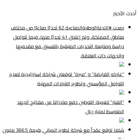
أحدث الأخبار
رصدت #اللجنةالوطنيةالصناعية 62 تحديًا صناعيًا من مختلف
مناطق المملكة، وتم إغلاق 41 تحديًا منها، فيما تتواصل
دراسة ومتابعة التحديات المتبقية بالتنسيق مع مقدميها
والجهات ذات العلاقة.
“غازكو القابضة” و “مبرة” توقعان شراكة استراتيجية لتعزيز
التواصل المؤسسي وتطوير القيادات المهنية
“الفنار” للعربية: التوطين دفع صادراتنا من مفاتيح الجهد
المتوسط لمليار ريال
شلفا توقع عقداً مع شركة تطوير المباني بقيمة 366.5 مليون