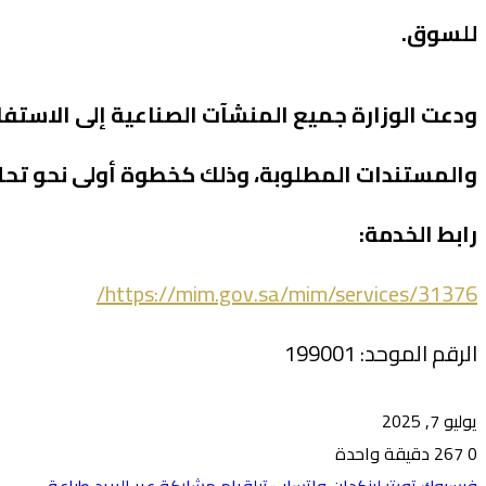
للسوق.
ودعت الوزارة جميع المنشآت الصناعية إلى الاستفاد
والمستندات المطلوبة، وذلك كخطوة أولى نحو تحليل 
رابط الخدمة:
https://mim.gov.sa/mim/services/31376/
الرقم الموحد: 199001
يوليو 7, 2025
0
267
دقيقة واحدة
فيسبوك
تويتر
لينكدإن
واتساب
تيلقرام
مشاركة عبر البريد
طباعة