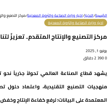
عشوائي
الرئيسية
/
الاخبار
/
اخبار وزارة الصناعة والثروة المعدنية
/
مركز التصنيع والإ
اخبار وزارة الصناعة والثروة المعدنية
مركز التصنيع والإنتاج المتقدم.. تعزيزٌ لت
يونيو 1, 2025
0
390
2 دقائق
تويتر
طباعة
تيلقرام
لينكدإن
واتساب
فيسبوك
مشاركة
عبر
يشهد قطاع الصناعة العالمي تحولاً جذرياً نحو ت
البريد
منهجيات التصنيع التقليدية، واعتماد حلول تصن
المعتمدة على البيانات؛ لرفع كفاءة الإنتاج وخفض 