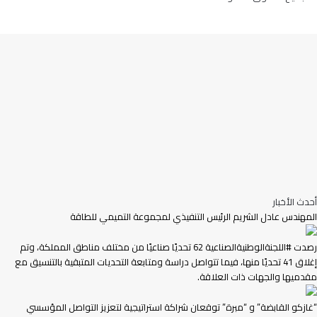
تويتر
ڤايبر
تيلقرام
فيسبوك
واتساب
ر
لذهاب
لى
لأعلى
أحدث الأخبار
المهندس عادل الشريم الرئيس التنفيذي لمجموعة التميمي للطاقة
رصدت #اللجنةالوطنيةالصناعية 62 تحديًا صناعيًا من مختلف مناطق المملكة، وتم
إغلاق 41 تحديًا منها، فيما تتواصل دراسة ومتابعة التحديات المتبقية بالتنسيق مع
مقدميها والجهات ذات العلاقة.
“غازكو القابضة” و “مبرة” توقعان شراكة استراتيجية لتعزيز التواصل المؤسسي