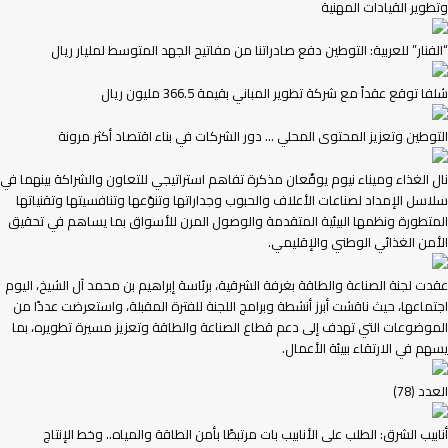
وتطوير القيادات المهنية
“الفنار” للعربية: التوطين دفع صادراتنا من مفاتيح الجهد المتوسط لمليار ريال
شلفا توقع عقداً مع شركة تطوير المباني بقيمة 366.5 مليون ريال
التوطين وتعزيز المحتوى المحلي … دور الشركات في بناء اقتصاد أكثر مرونة
نال الغذاء وميناء نيوم يوقّعان مذكرة تفاهم استراتيجي للتعاون والشراكة بينهما في
سلاسل الإمداد لصناعات الأعلاف والحبوب وجداراتها وتنوّعها وتنافسيتها وتقنياتها
المتطورة ونظمها البيئية المتقدمة والوصول المرن للأسواق بما يساهم في تحقيق
الأمن الغذائي الوطني والإقليمي.
عقدت لجنة الصناعة والطاقة بغرفة الشرقية، برئاسة إبراهيم بن محمد آل الشيخ، اليوم
اجتماعها، حيث ناقشت أبرز أنشطة وبرامج اللجنة للفترة المقبلة، واستعرضت عددًا من
الموضوعات التي تهدف إلى دعم قطاع الصناعة والطاقة وتعزيز مسيرة تطويره، بما
يسهم في الارتقاء ببيئة الأعمال.
العدد (78)
أنابيب الشرق: الطلب على الأنابيب بات مرتبطًا بأمن الطاقة والمياه.. وخط الإنتاج