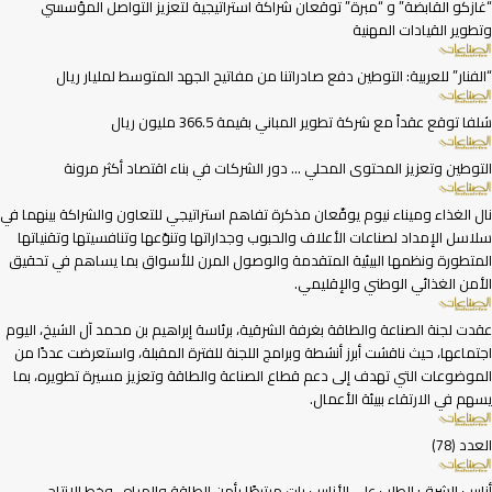
“غازكو القابضة” و “مبرة” توقعان شراكة استراتيجية لتعزيز التواصل المؤسسي
وتطوير القيادات المهنية
“الفنار” للعربية: التوطين دفع صادراتنا من مفاتيح الجهد المتوسط لمليار ريال
شلفا توقع عقداً مع شركة تطوير المباني بقيمة 366.5 مليون ريال
التوطين وتعزيز المحتوى المحلي … دور الشركات في بناء اقتصاد أكثر مرونة
نال الغذاء وميناء نيوم يوقّعان مذكرة تفاهم استراتيجي للتعاون والشراكة بينهما في
سلاسل الإمداد لصناعات الأعلاف والحبوب وجداراتها وتنوّعها وتنافسيتها وتقنياتها
المتطورة ونظمها البيئية المتقدمة والوصول المرن للأسواق بما يساهم في تحقيق
الأمن الغذائي الوطني والإقليمي.
عقدت لجنة الصناعة والطاقة بغرفة الشرقية، برئاسة إبراهيم بن محمد آل الشيخ، اليوم
اجتماعها، حيث ناقشت أبرز أنشطة وبرامج اللجنة للفترة المقبلة، واستعرضت عددًا من
الموضوعات التي تهدف إلى دعم قطاع الصناعة والطاقة وتعزيز مسيرة تطويره، بما
يسهم في الارتقاء ببيئة الأعمال.
العدد (78)
أنابيب الشرق: الطلب على الأنابيب بات مرتبطًا بأمن الطاقة والمياه.. وخط الإنتاج