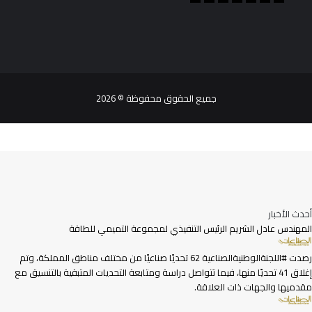
جميع الحقوق محفوظة © 2026
أحدث الأخبار
المهندس عادل الشريم الرئيس التنفيذي لمجموعة التميمي للطاقة
رصدت #اللجنةالوطنيةالصناعية 62 تحديًا صناعيًا من مختلف مناطق المملكة، وتم
إغلاق 41 تحديًا منها، فيما تتواصل دراسة ومتابعة التحديات المتبقية بالتنسيق مع
مقدميها والجهات ذات العلاقة.