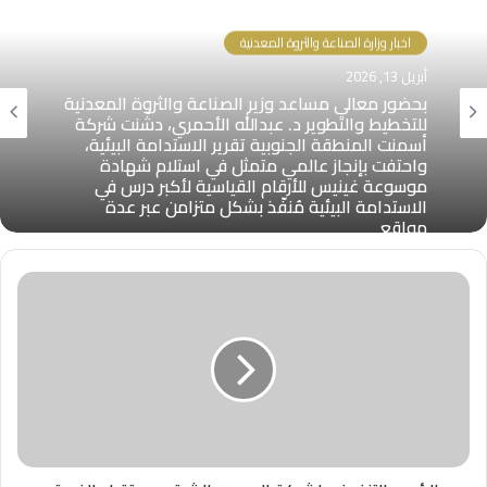
اخبار وزارة الصناعة والثروة المعدنية
أبريل 13, 2026
بحضور معالي مساعد وزير الصناعة والثروة المعدنية
للتخطيط والتطوير د. عبدالله الأحمري، دشّنت شركة
أسمنت المنطقة الجنوبية تقرير الاستدامة البيئية،
واحتفت بإنجاز عالمي متمثل في استلام شهادة
موسوعة غينيس للأرقام القياسية لأكبر درس في
الاستدامة البيئية مُنفّذ بشكل متزامن عبر عدة
مواقع