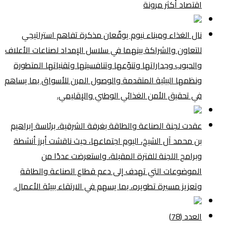
اقتصاد أكثر مرونة
نال الغذاء وميناء نيوم يوقّعان مذكرة تفاهم استراتيجي
للتعاون والشراكة بينهما في سلاسل الإمداد لصناعات الأعلاف
والحبوب وجداراتها وتنوّعها وتنافسيتها وتقنياتها المتطورة
ونظمها البيئية المتقدمة والوصول المرن للأسواق بما يساهم
في تحقيق الأمن الغذائي الوطني والإقليمي.
عقدت لجنة الصناعة والطاقة بغرفة الشرقية، برئاسة إبراهيم
بن محمد آل الشيخ، اليوم اجتماعها، حيث ناقشت أبرز أنشطة
وبرامج اللجنة للفترة المقبلة، واستعرضت عددًا من
الموضوعات التي تهدف إلى دعم قطاع الصناعة والطاقة
وتعزيز مسيرة تطويره، بما يسهم في الارتقاء ببيئة الأعمال.
العدد (78)