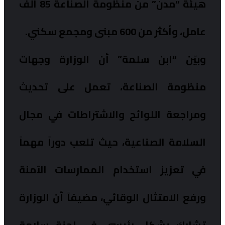
هيئة “مدن” من منظومة الصناعة 85 ألف
عامل، وأكثر من 600 مبنى ومجمع سكني.
وبيّن “ابن سلمة” أن الوزارة وجهات
منظومة الصناعة، تعمل على تحديث
ومراجعة اللوائح والاشتراطات في مجال
السلامة الصناعية، حيث تلعب دوراً مهماً
في تعزيز استخدام الممارسات الآمنة
ورفع الامتثال الوقائي، مضيفاً أن الوزارة
تشارك بشكل رئيسي في لجنة سلامة