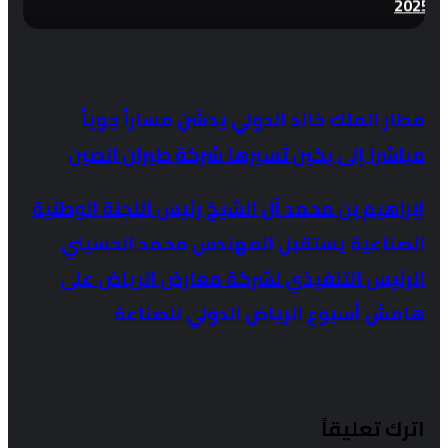
2025
مطار الملك خالد الدولي يدشن مساراً جوياً
مباشراً إلى بكين تُسيرها شركة طيران الصين
إبراهيم بن محمد آل الشيخ رئيس اللجنة الوطنية
الصناعية يستقبل المهندس محمد الحسيني
الرئيس التنفيذي لشركة معارض الرياض على
هامش أسبوع الرياض الدولي للصناعة
اترك تعليقاً