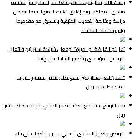
رصدت #اللجنةالوطنيةالصناعية 62 تحديًا صناعيًا من مختلف
مناطق المملكة، وتم إغلاق 41 تحديًا منها، فيما تتواصل
دراسة ومتابعة التحديات المتبقية بالتنسيق مع مقدميها
والجهات ذات العلاقة.
“غازكو القابضة” و “مبرة” توقعان شراكة استراتيجية لتعزيز
التواصل المؤسسي وتطوير القيادات المهنية
“الفنار” للعربية: التوطين دفع صادراتنا من مفاتيح الجهد
المتوسط لمليار ريال
شلفا توقع عقداً مع شركة تطوير المباني بقيمة 366.5 مليون
ريال
التوطين وتعزيز المحتوى المحلي … دور الشركات في بناء