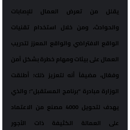
يقلل من تعرض العمال للإصابات
والحوادث، ومن خلال استخدام تقنيات
الواقع الافتراضي والواقع المعزز لتدريب
العمال على بيئات ومهام خطرة بشكل آمن
وفعّال، مضيفاً أنه لتعزيز ذلك؛ أطلقت
الوزارة مبادرة “برنامج المستقبل”؛ والذي
يهدف لتحويل 4000 مصنع من الاعتماد
على العمالة الكثيفة ذات الأجور