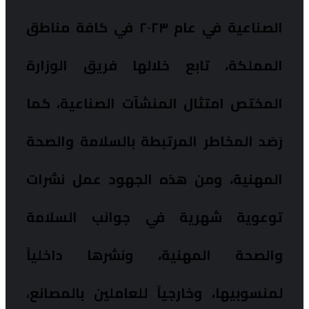
الصناعية في عام ٢٠٢٣ في كافة مناطق
المملكة، تابع خلالها فريق الوزارة
المختص امتثال المنشآت الصناعية، كما
رَصَد المخاطر المرتبطة بالسلامة والصحة
المهنية، ومن هذه الجهود عمل نشرات
توعوية شهرية في جوانب السلامة
والصحة المهنية، ونشرها داخلياً
لمنسوبيها، وخارجياً للعاملين بالمصانع،