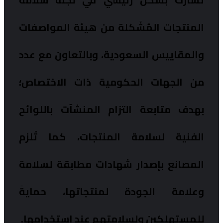
المنتجات المُشَكلة من هيئة المواصفات
والمقاييس السعودية، وبالتعاون مع عدد
من الجهات الحكومية ذات الاختصاص؛
بهدف متابعة التزام المنشآت باللوائح
الفنية لسلامة المنتجات، كما تُلزم
المصانع بإصدار شهادات مطابقة لسلامة
وعلامة الجودة لمنتجاتها، حمايةً
للمستهلكين ولسلامتهم عند استخدامها.