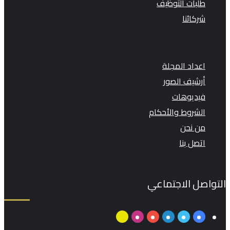
طلبات التوظيف
شركائنا
اعداد المجلة
أرشيف الصور
فيديوهات
الشروط والأحكام
من نحن
اتصل بنا
التواصل الاجتماعي
فيسبوك
تويتر
لينكدإن
يوتيوب
انستقرام
سناب
تشات