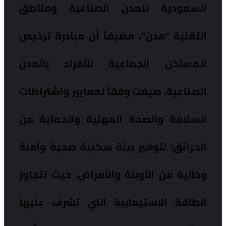
السعودية للمدن الصناعية ومناطق
التقنية “مدن”، مضيفاً أن مبادرة ترخيص
المساكن الجماعية للأفراد بالمدن
الصناعية، صيغت وفقاً لمعايير واشتراطات
السلامة والصحة المهنية والحماية من
الحرائق؛ لتوفير بيئة سكنية صحية وآمنة
وخالية من الأوبئة والأمراض، حيث تتجاوز
الطاقة الاستيعابية التي تشرف عليها