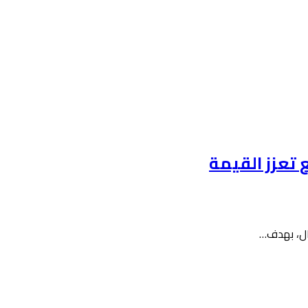
 تعزز القيمة
مال، بهدف…