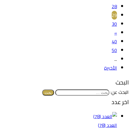
28
29
30
»
40
50
...
الأخيرة
البحث
البحث عن:
اخر عدد
العدد (78)