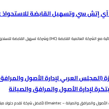
 آي إتش سي وتسهيل القابضة للاستحواذ ع
قابضة (IHC) وشركة تسهيل القابضة للاستحواذ على…
 (المجلس العربي لإدارة الأصول والمرافق 
Omain) لأفضل شركة تقدم حلولا مبتكرة لإدارة…