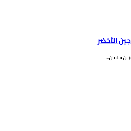
ين الأخضر
يز بن سلمان…