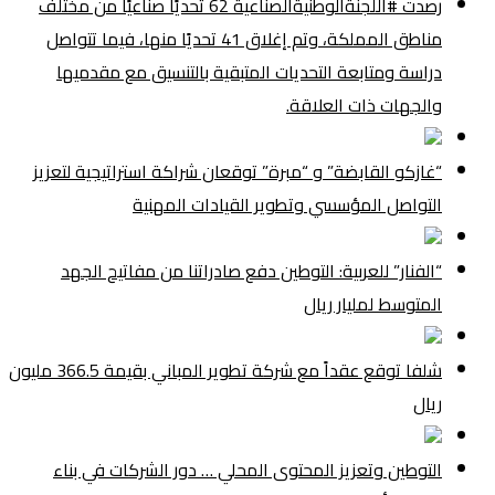
رصدت #اللجنةالوطنيةالصناعية 62 تحديًا صناعيًا من مختلف
مناطق المملكة، وتم إغلاق 41 تحديًا منها، فيما تتواصل
دراسة ومتابعة التحديات المتبقية بالتنسيق مع مقدميها
والجهات ذات العلاقة.
“غازكو القابضة” و “مبرة” توقعان شراكة استراتيجية لتعزيز
التواصل المؤسسي وتطوير القيادات المهنية
“الفنار” للعربية: التوطين دفع صادراتنا من مفاتيح الجهد
المتوسط لمليار ريال
شلفا توقع عقداً مع شركة تطوير المباني بقيمة 366.5 مليون
ريال
التوطين وتعزيز المحتوى المحلي … دور الشركات في بناء