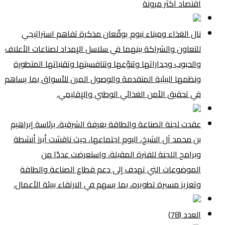
اقتصاد أكثر مرونة
نال الغذاء وميناء نيوم يوقّعان مذكرة تفاهم استراتيجي
للتعاون والشراكة بينهما في سلاسل الإمداد لصناعات الأعلاف
والحبوب وجداراتها وتنوّعها وتنافسيتها وتقنياتها المتطورة
ونظمها البيئية المتقدمة والوصول المرن للأسواق بما يساهم
في تحقيق الأمن الغذائي الوطني والإقليمي.
عقدت لجنة الصناعة والطاقة بغرفة الشرقية، برئاسة إبراهيم
بن محمد آل الشيخ، اليوم اجتماعها، حيث ناقشت أبرز أنشطة
وبرامج اللجنة للفترة المقبلة، واستعرضت عددًا من
الموضوعات التي تهدف إلى دعم قطاع الصناعة والطاقة
وتعزيز مسيرة تطويره، بما يسهم في الارتقاء ببيئة الأعمال.
العدد (78)