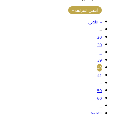
أكمل القراءة »
« الأولى
...
20
30
«
39
40
41
»
50
60
...
الأخيرة