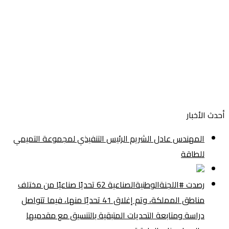
أحدث الأخبار
المهندس عادل الشريم الرئيس التنفيذي لمجموعة التميمي
للطاقة
رصدت #اللجنةالوطنيةالصناعية 62 تحديًا صناعيًا من مختلف
مناطق المملكة، وتم إغلاق 41 تحديًا منها، فيما تتواصل
دراسة ومتابعة التحديات المتبقية بالتنسيق مع مقدميها