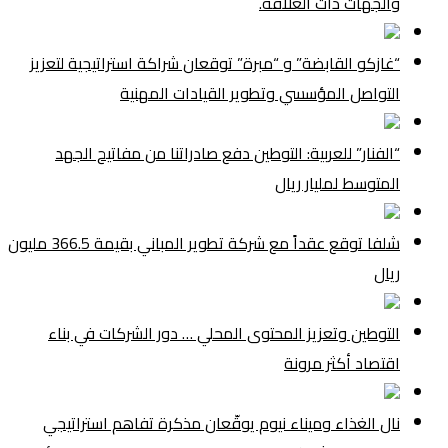
والجهات ذات العلاقة.
“غازكو القابضة” و “مبرة” توقعان شراكة استراتيجية لتعزيز
التواصل المؤسسي وتطوير القيادات المهنية
“الفنار” للعربية: التوطين دفع صادراتنا من مفاتيح الجهد
المتوسط لمليار ريال
شلفا توقع عقداً مع شركة تطوير المباني بقيمة 366.5 مليون
ريال
التوطين وتعزيز المحتوى المحلي … دور الشركات في بناء
اقتصاد أكثر مرونة
نال الغذاء وميناء نيوم يوقّعان مذكرة تفاهم استراتيجي