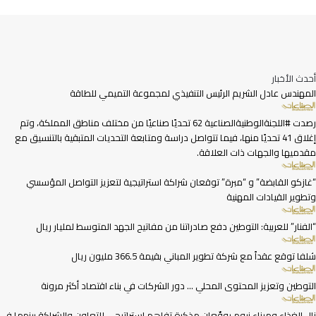
أحدث الأخبار
المهندس عادل الشريم الرئيس التنفيذي لمجموعة التميمي للطاقة
رصدت #اللجنةالوطنيةالصناعية 62 تحديًا صناعيًا من مختلف مناطق المملكة، وتم
إغلاق 41 تحديًا منها، فيما تتواصل دراسة ومتابعة التحديات المتبقية بالتنسيق مع
مقدميها والجهات ذات العلاقة.
“غازكو القابضة” و “مبرة” توقعان شراكة استراتيجية لتعزيز التواصل المؤسسي
وتطوير القيادات المهنية
“الفنار” للعربية: التوطين دفع صادراتنا من مفاتيح الجهد المتوسط لمليار ريال
شلفا توقع عقداً مع شركة تطوير المباني بقيمة 366.5 مليون ريال
التوطين وتعزيز المحتوى المحلي … دور الشركات في بناء اقتصاد أكثر مرونة