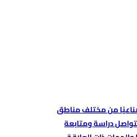
طنيةالصناعية 62 تحديًا صناعيًا من مختلف مناطق
 منها، فيما تتواصل دراسة ومتابعة