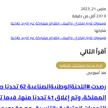
مارس 21, 2023
0
237
أقل من دقيقة
فيسبوك
تويتر
لينكدإن
واتساب
تيلقرام
مشاركة عبر البريد
طباعة
شاركها
فيسبوك
تويتر
لينكدإن
واتساب
تيلقرام
مشاركة عبر البريد
طباعة
أقرأ التالي
اخبار مجلة الصناعات الوطنية
منذ أسبوعين
رصدت #اللجنةالو
المملكة، وتم إغلاق 41 تحديًا