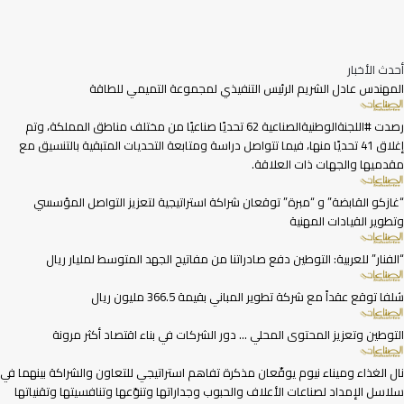
أحدث الأخبار
المهندس عادل الشريم الرئيس التنفيذي لمجموعة التميمي للطاقة
رصدت #اللجنةالوطنيةالصناعية 62 تحديًا صناعيًا من مختلف مناطق المملكة، وتم
إغلاق 41 تحديًا منها، فيما تتواصل دراسة ومتابعة التحديات المتبقية بالتنسيق مع
مقدميها والجهات ذات العلاقة.
“غازكو القابضة” و “مبرة” توقعان شراكة استراتيجية لتعزيز التواصل المؤسسي
وتطوير القيادات المهنية
“الفنار” للعربية: التوطين دفع صادراتنا من مفاتيح الجهد المتوسط لمليار ريال
شلفا توقع عقداً مع شركة تطوير المباني بقيمة 366.5 مليون ريال
التوطين وتعزيز المحتوى المحلي … دور الشركات في بناء اقتصاد أكثر مرونة
نال الغذاء وميناء نيوم يوقّعان مذكرة تفاهم استراتيجي للتعاون والشراكة بينهما في
سلاسل الإمداد لصناعات الأعلاف والحبوب وجداراتها وتنوّعها وتنافسيتها وتقنياتها