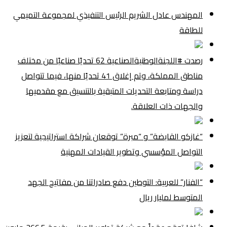
المهندس عادل الشريم الرئيس التنفيذي لمجموعة التميمي
للطاقة
رصدت #اللجنةالوطنيةالصناعية 62 تحديًا صناعيًا من مختلف
مناطق المملكة، وتم إغلاق 41 تحديًا منها، فيما تتواصل
دراسة ومتابعة التحديات المتبقية بالتنسيق مع مقدميها
والجهات ذات العلاقة.
“غازكو القابضة” و “مبرة” توقعان شراكة استراتيجية لتعزيز
التواصل المؤسسي وتطوير القيادات المهنية
“الفنار” للعربية: التوطين دفع صادراتنا من مفاتيح الجهد
المتوسط لمليار ريال