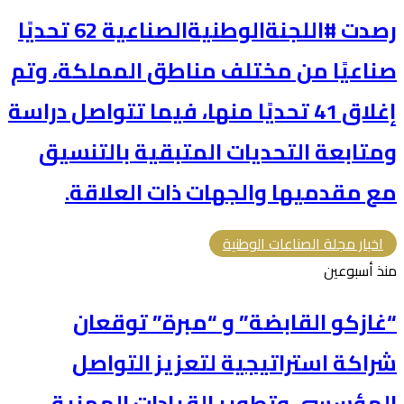
رصدت #اللجنةالوطنيةالصناعية 62 تحديًا
صناعيًا من مختلف مناطق المملكة، وتم
إغلاق 41 تحديًا منها، فيما تتواصل دراسة
ومتابعة التحديات المتبقية بالتنسيق
مع مقدميها والجهات ذات العلاقة.
اخبار مجلة الصناعات الوطنية
منذ أسبوعين
“غازكو القابضة” و “مبرة” توقعان
شراكة استراتيجية لتعزيز التواصل
المؤسسي وتطوير القيادات المهنية