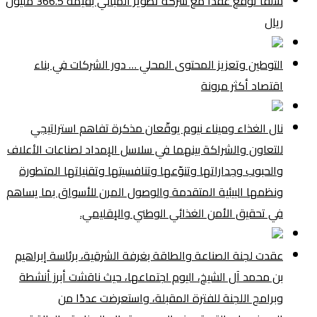
شلفا توقع عقداً مع شركة تطوير المباني بقيمة 366.5 مليون
ريال
التوطين وتعزيز المحتوى المحلي … دور الشركات في بناء
اقتصاد أكثر مرونة
نال الغذاء وميناء نيوم يوقّعان مذكرة تفاهم استراتيجي
للتعاون والشراكة بينهما في سلاسل الإمداد لصناعات الأعلاف
والحبوب وجداراتها وتنوّعها وتنافسيتها وتقنياتها المتطورة
ونظمها البيئية المتقدمة والوصول المرن للأسواق بما يساهم
في تحقيق الأمن الغذائي الوطني والإقليمي.
عقدت لجنة الصناعة والطاقة بغرفة الشرقية، برئاسة إبراهيم
بن محمد آل الشيخ، اليوم اجتماعها، حيث ناقشت أبرز أنشطة
وبرامج اللجنة للفترة المقبلة، واستعرضت عددًا من