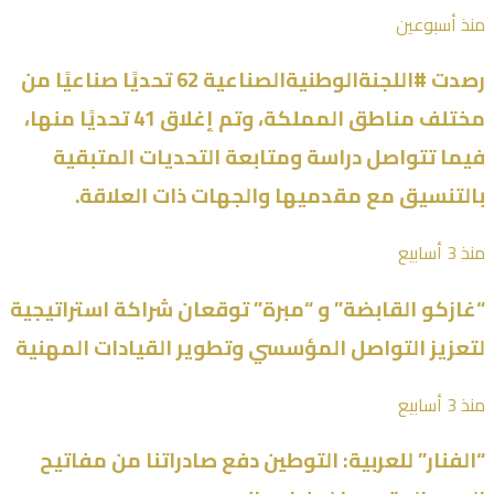
منذ أسبوعين
رصدت #اللجنةالوطنيةالصناعية 62 تحديًا صناعيًا من
مختلف مناطق المملكة، وتم إغلاق 41 تحديًا منها،
فيما تتواصل دراسة ومتابعة التحديات المتبقية
بالتنسيق مع مقدميها والجهات ذات العلاقة.
منذ 3 أسابيع
“غازكو القابضة” و “مبرة” توقعان شراكة استراتيجية
لتعزيز التواصل المؤسسي وتطوير القيادات المهنية
منذ 3 أسابيع
“الفنار” للعربية: التوطين دفع صادراتنا من مفاتيح