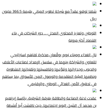
شلفا توقع عقداً مع شركة تطوير المباني بقيمة 366.5 مليون
ريال
التوطين وتعزيز المحتوى المحلي … دور الشركات في بناء
اقتصاد أكثر مرونة
نال الغذاء وميناء نيوم يوقّعان مذكرة تفاهم استراتيجي
للتعاون والشراكة بينهما في سلاسل الإمداد لصناعات الأعلاف
والحبوب وجداراتها وتنوّعها وتنافسيتها وتقنياتها المتطورة
ونظمها البيئية المتقدمة والوصول المرن للأسواق بما يساهم
في تحقيق الأمن الغذائي الوطني والإقليمي.
عقدت لجنة الصناعة والطاقة بغرفة الشرقية، برئاسة إبراهيم
بن محمد آل الشيخ، اليوم اجتماعها، حيث ناقشت أبرز أنشطة