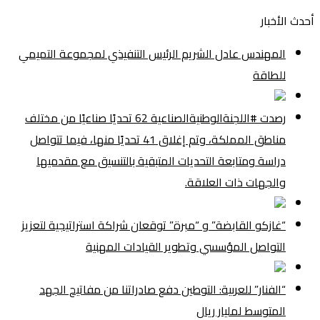
أحدث الأخبار
المهندس عادل الشريم الرئيس التنفيذي لمجموعة التميمي
للطاقة
رصدت #اللجنةالوطنيةالصناعية 62 تحديًا صناعيًا من مختلف
مناطق المملكة، وتم إغلاق 41 تحديًا منها، فيما تتواصل
دراسة ومتابعة التحديات المتبقية بالتنسيق مع مقدميها
والجهات ذات العلاقة.
“غازكو القابضة” و “مبرة” توقعان شراكة استراتيجية لتعزيز
التواصل المؤسسي وتطوير القيادات المهنية
“الفنار” للعربية: التوطين دفع صادراتنا من مفاتيح الجهد
المتوسط لمليار ريال