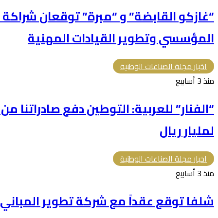
“غازكو القابضة” و “مبرة” توقعان شراكة ا
المؤسسي وتطوير القيادات المهنية
اخبار مجلة الصناعات الوطنية
منذ 3 أسابيع
“الفنار” للعربية: التوطين دفع صادراتنا م
لمليار ريال
اخبار مجلة الصناعات الوطنية
منذ 3 أسابيع
شلفا توقع عقداً مع شركة تطوير المباني بقيمة 366.5 م