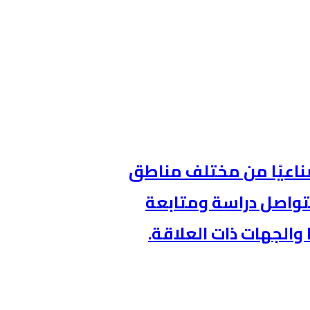
طنيةالصناعية 62 تحديًا صناعيًا من مختلف مناطق
 منها، فيما تتواصل دراسة ومتابعة
والجهات ذات العلاقة.