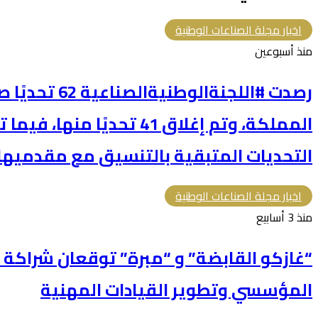
اخبار مجلة الصناعات الوطنية
منذ أسبوعين
رصدت #اللجنةالو
المملكة، وتم إغلاق 41 تحديًا
التحديات المتبقية بالتنسيق مع مقدميها 
اخبار مجلة الصناعات الوطنية
منذ 3 أسابيع
“غازكو القابضة” و “مبرة” توقعان شراكة ا
المؤسسي وتطوير القيادات المهنية