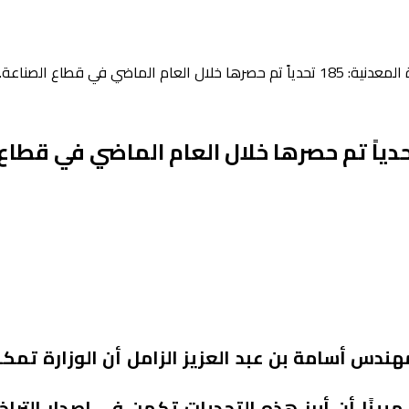
ي قطاع الصناعة.. ومعالجة 169 منها
 وزير الصناعة والثروة المعدنية: 185 تحدياً تم حصرها خلال العام الماضي ف
م الماضي 2022، تمت معالجة 169 منها، مبينًا أن أبرز هذه التحديات تكمن في