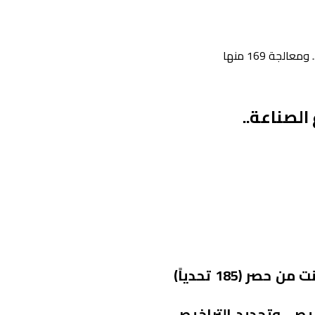
ي قطاع الصناعة..
أكد معالي نائب وزير الصناعة والثروة المعدنية المهندس أسامة بن عبد العزيز الزامل أن الوزارة تمكنت من حصر (185 تحدياً)
 إصدار التراخيص، وتجديد التراخيص