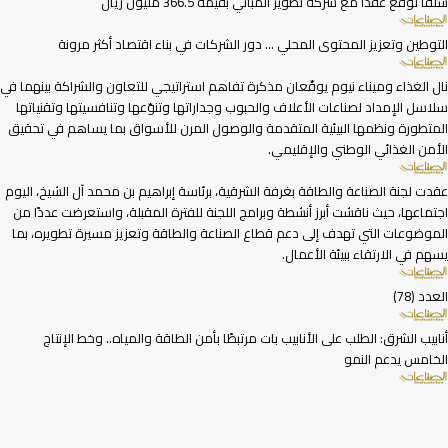
شلفا توقع عقداً مع شركة تطوير المباني بقيمة 366.5 مليون ريال
التوطين وتعزيز المحتوى المحلي … دور الشركات في بناء اقتصاد أكثر مرونة
نال الغذاء وميناء نيوم يوقّعان مذكرة تفاهم استراتيجي للتعاون والشراكة بينهما في
سلاسل الإمداد لصناعات الأعلاف والحبوب وجداراتها وتنوّعها وتنافسيتها وتقنياتها
المتطورة ونظمها البيئية المتقدمة والوصول المرن للأسواق بما يساهم في تحقيق
الأمن الغذائي الوطني والإقليمي.
عقدت لجنة الصناعة والطاقة بغرفة الشرقية، برئاسة إبراهيم بن محمد آل الشيخ، اليوم
اجتماعها، حيث ناقشت أبرز أنشطة وبرامج اللجنة للفترة المقبلة، واستعرضت عددًا من
الموضوعات التي تهدف إلى دعم قطاع الصناعة والطاقة وتعزيز مسيرة تطويره، بما
يسهم في الارتقاء ببيئة الأعمال.
العدد (78)
أنابيب الشرق: الطلب على الأنابيب بات مرتبطًا بأمن الطاقة والمياه.. وخط الإنتاج
الخامس يدعم النمو