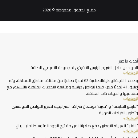
جميع الحقوق محفوظة © 2026
أحدث الأخبار
المهندس عادل الشريم الرئيس التنفيذي لمجموعة التميمي للطاقة
رصدت #اللجنةالوطنيةالصناعية 62 تحديًا صناعيًا من مختلف مناطق المملكة، وتم
إغلاق 41 تحديًا منها، فيما تتواصل دراسة ومتابعة التحديات المتبقية بالتنسيق مع
مقدميها والجهات ذات العلاقة.
“غازكو القابضة” و “مبرة” توقعان شراكة استراتيجية لتعزيز التواصل المؤسسي
وتطوير القيادات المهنية
“الفنار” للعربية: التوطين دفع صادراتنا من مفاتيح الجهد المتوسط لمليار ريال