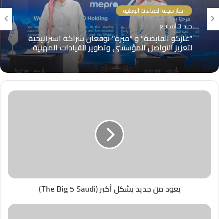
اخبار مجلة الصناعات الوطنية
منذ 3 أسابيع
“غازكو القابضة” و “مبرة” توقعان شراكة استراتيجية
لتعزيز التواصل المؤسسي وتطوير القيادات المهنية
يعود من جديد بشكل أكبر (The Big 5 Saudi)