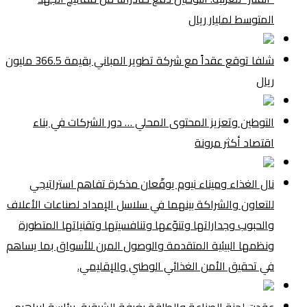
المتوسط لمليار ريال
شلفا توقع عقداً مع شركة تطوير المباني بقيمة 366.5 مليون
ريال
التوطين وتعزيز المحتوى المحلي … دور الشركات في بناء
اقتصاد أكثر مرونة
نال الغذاء وميناء نيوم يوقّعان مذكرة تفاهم استراتيجي
للتعاون والشراكة بينهما في سلاسل الإمداد لصناعات الأعلاف
والحبوب وجداراتها وتنوّعها وتنافسيتها وتقنياتها المتطورة
ونظمها البيئية المتقدمة والوصول المرن للأسواق بما يساهم
في تحقيق الأمن الغذائي الوطني والإقليمي.
عقدت لجنة الصناعة والطاقة بغرفة الشرقية، برئاسة إبراهيم