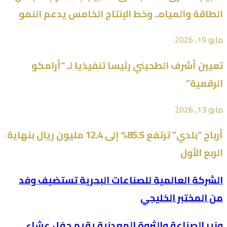
الطاقة والمياه.. وخط الإنتاج الخامس يدعم النمو
مايو 19, 2026
تعيين أشرف الطحيني رئيسا تنفيذيا لـ “أرامكو
الرقمية”
مايو 13, 2026
أرباح “بلدي” ترتفع 85.5% إلى 12.4 مليون ريال بنهاية
الربع الأول
الشركة العالمية للصناعات البحرية تستضيف وفد
من المختبر الخليجي
وزير الصناعة والثروة المعدنية يقيم حفل عشاء