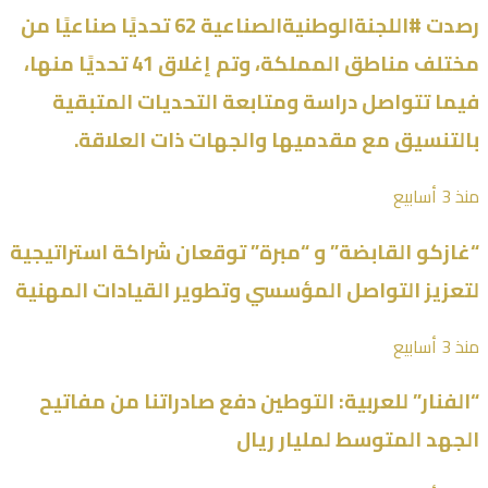
رصدت #اللجنةالوطنيةالصناعية 62 تحديًا صناعيًا من
مختلف مناطق المملكة، وتم إغلاق 41 تحديًا منها،
فيما تتواصل دراسة ومتابعة التحديات المتبقية
بالتنسيق مع مقدميها والجهات ذات العلاقة.
منذ 3 أسابيع
“غازكو القابضة” و “مبرة” توقعان شراكة استراتيجية
لتعزيز التواصل المؤسسي وتطوير القيادات المهنية
منذ 3 أسابيع
“الفنار” للعربية: التوطين دفع صادراتنا من مفاتيح
الجهد المتوسط لمليار ريال