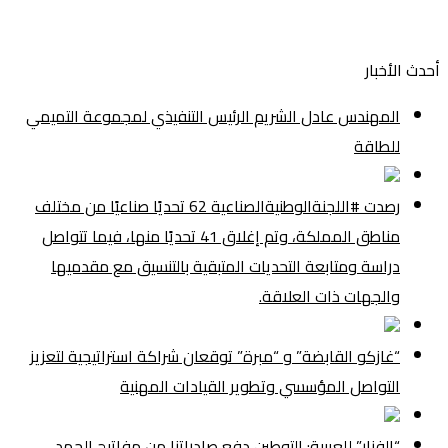
أحدث الأخبار
المهندس عادل الشريم الرئيس التنفيذي لمجموعة التميمي
للطاقة
رصدت #اللجنةالوطنيةالصناعية 62 تحديًا صناعيًا من مختلف
مناطق المملكة، وتم إغلاق 41 تحديًا منها، فيما تتواصل
دراسة ومتابعة التحديات المتبقية بالتنسيق مع مقدميها
والجهات ذات العلاقة.
“غازكو القابضة” و “مبرة” توقعان شراكة استراتيجية لتعزيز
التواصل المؤسسي وتطوير القيادات المهنية
“الفنار” للعربية: التوطين دفع صادراتنا من مفاتيح الجهد