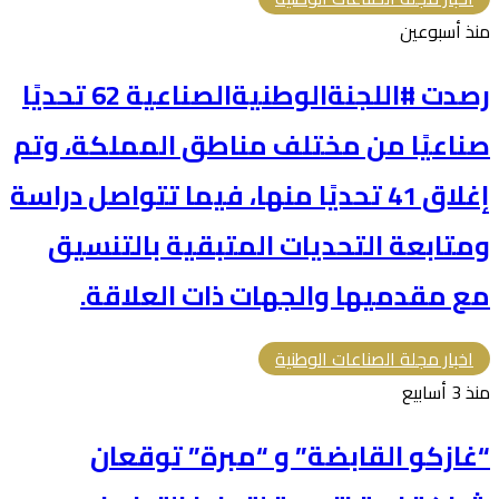
منذ أسبوعين
رصدت #اللجنةالوطنيةالصناعية 62 تحديًا
صناعيًا من مختلف مناطق المملكة، وتم
إغلاق 41 تحديًا منها، فيما تتواصل دراسة
ومتابعة التحديات المتبقية بالتنسيق
مع مقدميها والجهات ذات العلاقة.
اخبار مجلة الصناعات الوطنية
منذ 3 أسابيع
“غازكو القابضة” و “مبرة” توقعان