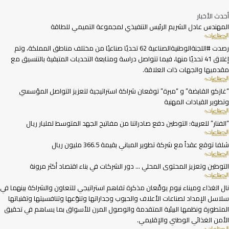
أحدث الأخبار
المهندس عادل الشريم الرئيس التنفيذي لمجموعة التميمي للطاقة
رصدت #اللجنةالوطنيةالصناعية 62 تحديًا صناعيًا من مختلف مناطق المملكة، وتم
إغلاق 41 تحديًا منها، فيما تتواصل دراسة ومتابعة التحديات المتبقية بالتنسيق مع
مقدميها والجهات ذات العلاقة.
“غازكو القابضة” و “مبرة” توقعان شراكة استراتيجية لتعزيز التواصل المؤسسي
وتطوير القيادات المهنية
“الفنار” للعربية: التوطين دفع صادراتنا من مفاتيح الجهد المتوسط لمليار ريال
شلفا توقع عقداً مع شركة تطوير المباني بقيمة 366.5 مليون ريال
التوطين وتعزيز المحتوى المحلي … دور الشركات في بناء اقتصاد أكثر مرونة
نال الغذاء وميناء نيوم يوقّعان مذكرة تفاهم استراتيجي للتعاون والشراكة بينهما في
سلاسل الإمداد لصناعات الأعلاف والحبوب وجداراتها وتنوّعها وتنافسيتها وتقنياتها
المتطورة ونظمها البيئية المتقدمة والوصول المرن للأسواق بما يساهم في تحقيق
الأمن الغذائي الوطني والإقليمي.