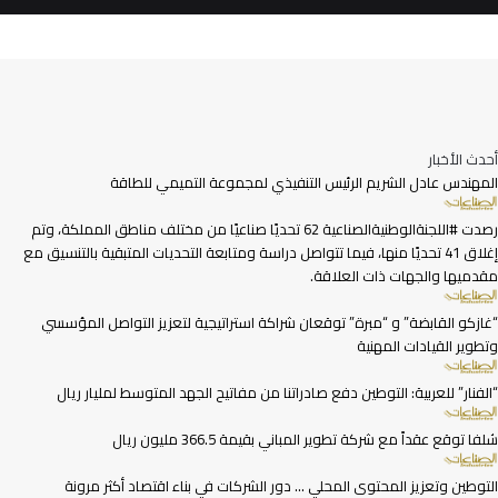
أحدث الأخبار
المهندس عادل الشريم الرئيس التنفيذي لمجموعة التميمي للطاقة
رصدت #اللجنةالوطنيةالصناعية 62 تحديًا صناعيًا من مختلف مناطق المملكة، وتم
إغلاق 41 تحديًا منها، فيما تتواصل دراسة ومتابعة التحديات المتبقية بالتنسيق مع
مقدميها والجهات ذات العلاقة.
“غازكو القابضة” و “مبرة” توقعان شراكة استراتيجية لتعزيز التواصل المؤسسي
وتطوير القيادات المهنية
“الفنار” للعربية: التوطين دفع صادراتنا من مفاتيح الجهد المتوسط لمليار ريال
شلفا توقع عقداً مع شركة تطوير المباني بقيمة 366.5 مليون ريال
التوطين وتعزيز المحتوى المحلي … دور الشركات في بناء اقتصاد أكثر مرونة