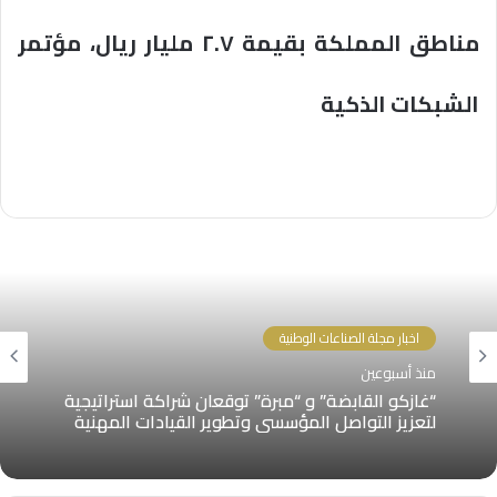
مناطق المملكة بقيمة ٢.٧ مليار ريال، مؤتمر
الشبكات الذكية
اخبار مجلة الصناعات الوطنية
منذ أسبوعين
“غازكو القابضة” و “مبرة” توقعان شراكة استراتيجية
لتعزيز التواصل المؤسسي وتطوير القيادات المهنية