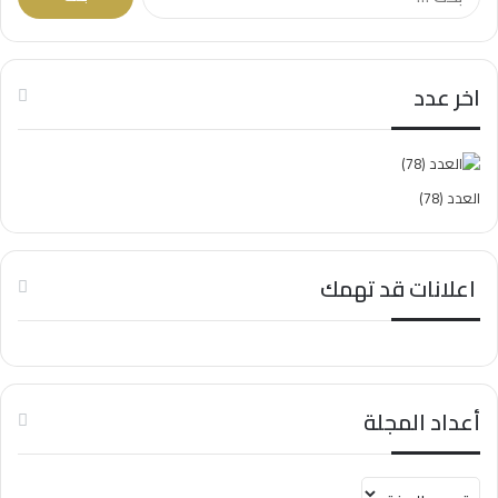
ل
ب
ح
ث
اخر عدد
ع
ن
:
العدد (78)
اعلانات قد تهمك
أعداد المجلة