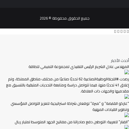
جميع الحقوق محفوظة © 2026
تويتر
فيسبوك
واتساب
ڤايبر
تيلقرام
أحدث الأخبار
المهندس عادل الشريم الرئيس التنفيذي لمجموعة التميمي للطاقة
رصدت #اللجنةالوطنيةالصناعية 62 تحديًا صناعيًا من مختلف مناطق المملكة، وتم
إغلاق 41 تحديًا منها، فيما تتواصل دراسة ومتابعة التحديات المتبقية بالتنسيق مع
مقدميها والجهات ذات العلاقة.
“غازكو القابضة” و “مبرة” توقعان شراكة استراتيجية لتعزيز التواصل المؤسسي
وتطوير القيادات المهنية
“الفنار” للعربية: التوطين دفع صادراتنا من مفاتيح الجهد المتوسط لمليار ريال