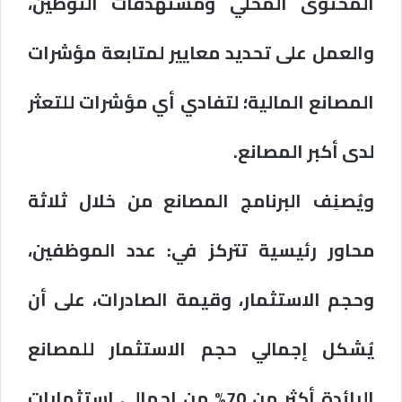
المحتوى المحلي ومستهدفات التوطين،
والعمل على تحديد معايير لمتابعة مؤشرات
المصانع المالية؛ لتفادي أي مؤشرات للتعثر
لدى أكبر المصانع.
ويُصنِف البرنامج المصانع من خلال ثلاثة
محاور رئيسية تتركز في: عدد الموظفين،
وحجم الاستثمار، وقيمة الصادرات، على أن
يُشكل إجمالي حجم الاستثمار للمصانع
الرائدة أكثر من 70% من إجمالي استثمارات