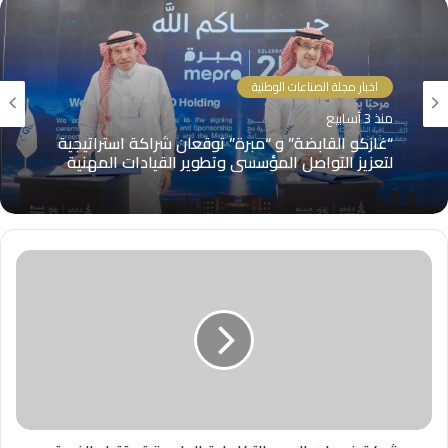
اخبار مجلة الصناعات الوطنية
منذ 3 أسابيع
“غازكو القابضة” و “مبرة” توقعان شراكة استراتيجية
لتعزيز التواصل المؤسسي وتطوير القيادات المهنية