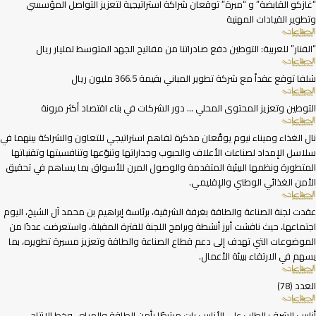
“غازكو القابضة” و “مبرة” توقعان شراكة استراتيجية لتعزيز التواصل المؤسسي
وتطوير القيادات المهنية
“الفنار” للعربية: التوطين دفع صادراتنا من مفاتيح الجهد المتوسط لمليار ريال
شلفا توقع عقداً مع شركة تطوير المباني بقيمة 366.5 مليون ريال
التوطين وتعزيز المحتوى المحلي … دور الشركات في بناء اقتصاد أكثر مرونة
نال الغذاء وميناء نيوم يوقّعان مذكرة تفاهم استراتيجي للتعاون والشراكة بينهما في
سلاسل الإمداد لصناعات الأعلاف والحبوب وجداراتها وتنوّعها وتنافسيتها وتقنياتها
المتطورة ونظمها البيئية المتقدمة والوصول المرن للأسواق بما يساهم في تحقيق
الأمن الغذائي الوطني والإقليمي.
عقدت لجنة الصناعة والطاقة بغرفة الشرقية، برئاسة إبراهيم بن محمد آل الشيخ، اليوم
اجتماعها، حيث ناقشت أبرز أنشطة وبرامج اللجنة للفترة المقبلة، واستعرضت عددًا من
الموضوعات التي تهدف إلى دعم قطاع الصناعة والطاقة وتعزيز مسيرة تطويره، بما
يسهم في الارتقاء ببيئة الأعمال.
العدد (78)
أنابيب الشرق: الطلب على الأنابيب بات مرتبطًا بأمن الطاقة والمياه.. وخط الإنتاج