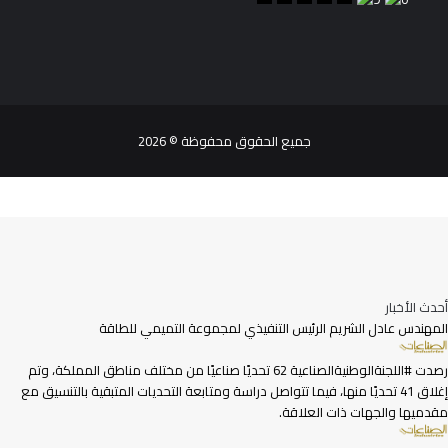
جميع الحقوق محفوظة © 2026
أحدث الأخبار
المهندس عادل الشريم الرئيس التنفيذي لمجموعة التميمي للطاقة
رصدت #اللجنةالوطنيةالصناعية 62 تحديًا صناعيًا من مختلف مناطق المملكة، وتم
إغلاق 41 تحديًا منها، فيما تتواصل دراسة ومتابعة التحديات المتبقية بالتنسيق مع
مقدميها والجهات ذات العلاقة.