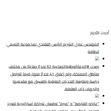
أحدث الأخبار
المهندس عادل الشريم الرئيس التنفيذي لمجموعة التميمي
للطاقة
رصدت #اللجنةالوطنيةالصناعية 62 تحديًا صناعيًا من مختلف
مناطق المملكة، وتم إغلاق 41 تحديًا منها، فيما تتواصل
دراسة ومتابعة التحديات المتبقية بالتنسيق مع مقدميها
والجهات ذات العلاقة.
“غازكو القابضة” و “مبرة” توقعان شراكة استراتيجية لتعزيز
التواصل المؤسسي وتطوير القيادات المهنية