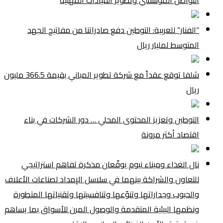
“الفنار” للعربية: التوطين دفع صادراتنا من مفاتيح الجهد
المتوسط لمليار ريال
شلفا توقع عقداً مع شركة تطوير المباني بقيمة 366.5 مليون
ريال
التوطين وتعزيز المحتوى المحلي … دور الشركات في بناء
اقتصاد أكثر مرونة
نال الغذاء وميناء نيوم يوقّعان مذكرة تفاهم استراتيجي
للتعاون والشراكة بينهما في سلاسل الإمداد لصناعات الأعلاف
والحبوب وجداراتها وتنوّعها وتنافسيتها وتقنياتها المتطورة
ونظمها البيئية المتقدمة والوصول المرن للأسواق بما يساهم