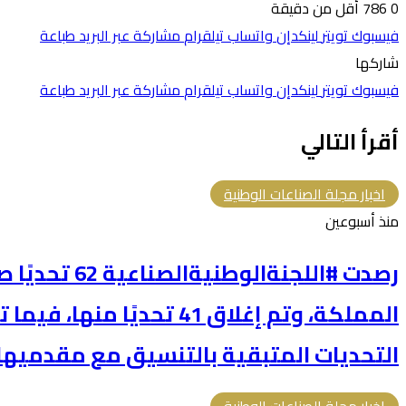
0
786
أقل من دقيقة
فيسبوك
تويتر
لينكدإن
واتساب
تيلقرام
مشاركة عبر البريد
طباعة
شاركها
فيسبوك
تويتر
لينكدإن
واتساب
تيلقرام
مشاركة عبر البريد
طباعة
أقرأ التالي
اخبار مجلة الصناعات الوطنية
منذ أسبوعين
رصدت #اللجنةالو
المملكة، وتم إغلاق 41 تحديًا
التحديات المتبقية بالتنسيق مع مقدميها 