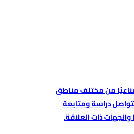
طنيةالصناعية 62 تحديًا صناعيًا من مختلف مناطق
 منها، فيما تتواصل دراسة ومتابعة
والجهات ذات العلاقة.