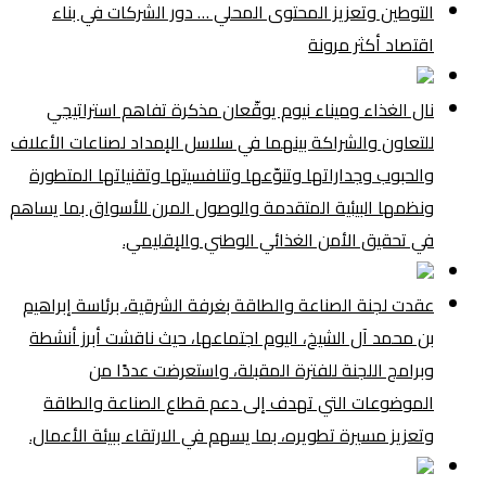
التوطين وتعزيز المحتوى المحلي … دور الشركات في بناء
اقتصاد أكثر مرونة
نال الغذاء وميناء نيوم يوقّعان مذكرة تفاهم استراتيجي
للتعاون والشراكة بينهما في سلاسل الإمداد لصناعات الأعلاف
والحبوب وجداراتها وتنوّعها وتنافسيتها وتقنياتها المتطورة
ونظمها البيئية المتقدمة والوصول المرن للأسواق بما يساهم
في تحقيق الأمن الغذائي الوطني والإقليمي.
عقدت لجنة الصناعة والطاقة بغرفة الشرقية، برئاسة إبراهيم
بن محمد آل الشيخ، اليوم اجتماعها، حيث ناقشت أبرز أنشطة
وبرامج اللجنة للفترة المقبلة، واستعرضت عددًا من
الموضوعات التي تهدف إلى دعم قطاع الصناعة والطاقة
وتعزيز مسيرة تطويره، بما يسهم في الارتقاء ببيئة الأعمال.