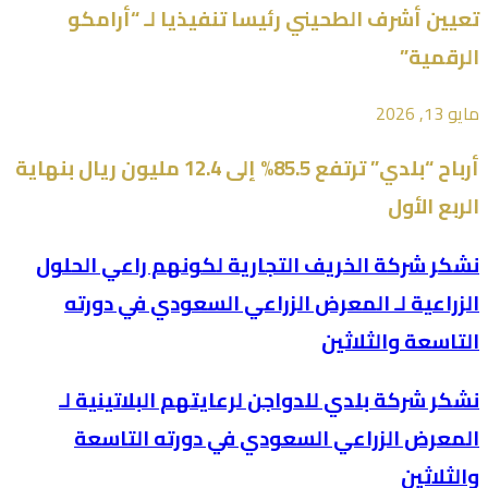
تعيين أشرف الطحيني رئيسا تنفيذيا لـ “أرامكو
الرقمية”
مايو 13, 2026
أرباح “بلدي” ترتفع 85.5% إلى 12.4 مليون ريال بنهاية
الربع الأول
نشكر شركة الخريف التجارية لكونهم راعي الحلول
الزراعية لـ المعرض الزراعي السعودي في دورته
التاسعة والثلاثين
نشكر شركة بلدي للدواجن لرعايتهم البلاتينية لـ
المعرض الزراعي السعودي في دورته التاسعة
والثلاثين