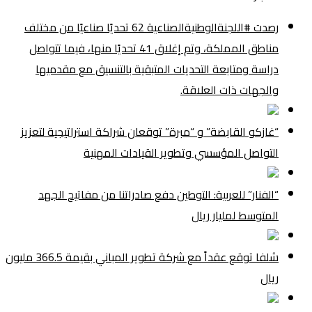
رصدت #اللجنةالوطنيةالصناعية 62 تحديًا صناعيًا من مختلف
مناطق المملكة، وتم إغلاق 41 تحديًا منها، فيما تتواصل
دراسة ومتابعة التحديات المتبقية بالتنسيق مع مقدميها
والجهات ذات العلاقة.
“غازكو القابضة” و “مبرة” توقعان شراكة استراتيجية لتعزيز
التواصل المؤسسي وتطوير القيادات المهنية
“الفنار” للعربية: التوطين دفع صادراتنا من مفاتيح الجهد
المتوسط لمليار ريال
شلفا توقع عقداً مع شركة تطوير المباني بقيمة 366.5 مليون
ريال