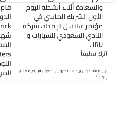
“شركة الصندوق الصناعي
والسعادة أثناء أنشطة اليوم
قام 
للاستثمار”
الأول الشريك الماسي في
الدول
ما التقطته العدسات، من
مؤتمر سلاسل الإمداد، شركة
حفل الصندوق الصناعي
لتمكين القطاع الخاص
النادي السعودي للسيارات و
شهاد
IRU .
اترك تعليقاً
اللو
المو
لن يتم نشر عنوان بريدك الإلكتروني.
الحقول الإلزامية مشار
إليها بـ
*
ا
ل
ت
ع
ل
ي
ق
*