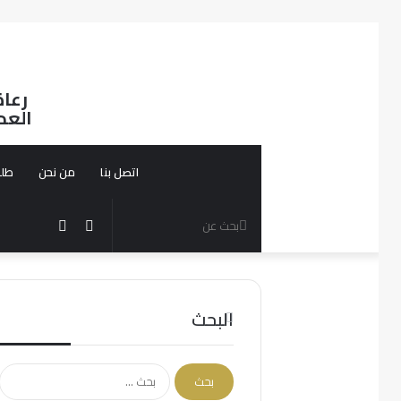
رعاة
العد
اتصل بنا
من نحن
طلب
بحث
الوضع
مقال
عن
المظلم
عشوائي
البحث
البحث
عن: