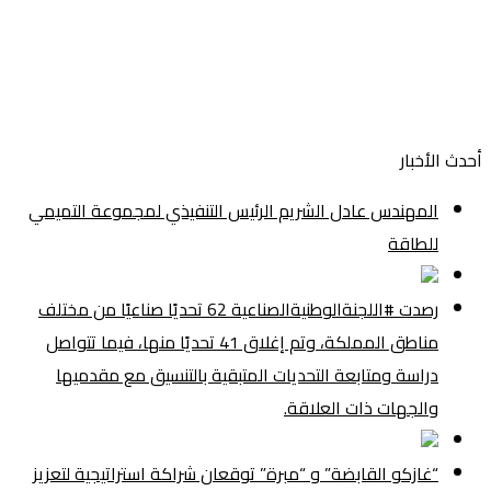
أحدث الأخبار
المهندس عادل الشريم الرئيس التنفيذي لمجموعة التميمي
للطاقة
رصدت #اللجنةالوطنيةالصناعية 62 تحديًا صناعيًا من مختلف
مناطق المملكة، وتم إغلاق 41 تحديًا منها، فيما تتواصل
دراسة ومتابعة التحديات المتبقية بالتنسيق مع مقدميها
والجهات ذات العلاقة.
“غازكو القابضة” و “مبرة” توقعان شراكة استراتيجية لتعزيز