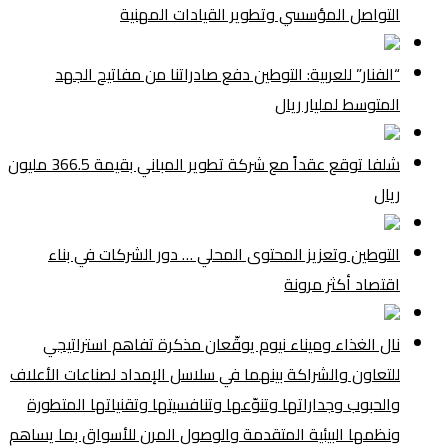
التواصل المؤسسي وتطوير القيادات المهنية
“الفنار” للعربية: التوطين دفع صادراتنا من مفاتيح الجهد
المتوسط لمليار ريال
شلفا توقع عقداً مع شركة تطوير المباني بقيمة 366.5 مليون
ريال
التوطين وتعزيز المحتوى المحلي … دور الشركات في بناء
اقتصاد أكثر مرونة
نال الغذاء وميناء نيوم يوقّعان مذكرة تفاهم استراتيجي
للتعاون والشراكة بينهما في سلاسل الإمداد لصناعات الأعلاف
والحبوب وجداراتها وتنوّعها وتنافسيتها وتقنياتها المتطورة
ونظمها البيئية المتقدمة والوصول المرن للأسواق بما يساهم