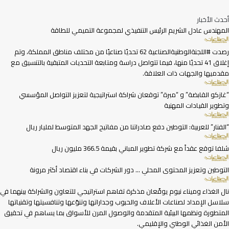
أحدث الأخبار
المهندس عادل الشريم الرئيس التنفيذي لمجموعة التميمي للطاقة
رصدت #اللجنةالوطنيةالصناعية 62 تحديًا صناعيًا من مختلف مناطق المملكة، وتم
إغلاق 41 تحديًا منها، فيما تتواصل دراسة ومتابعة التحديات المتبقية بالتنسيق مع
مقدميها والجهات ذات العلاقة.
“غازكو القابضة” و “مبرة” توقعان شراكة استراتيجية لتعزيز التواصل المؤسسي
وتطوير القيادات المهنية
“الفنار” للعربية: التوطين دفع صادراتنا من مفاتيح الجهد المتوسط لمليار ريال
شلفا توقع عقداً مع شركة تطوير المباني بقيمة 366.5 مليون ريال
التوطين وتعزيز المحتوى المحلي … دور الشركات في بناء اقتصاد أكثر مرونة
نال الغذاء وميناء نيوم يوقّعان مذكرة تفاهم استراتيجي للتعاون والشراكة بينهما في
سلاسل الإمداد لصناعات الأعلاف والحبوب وجداراتها وتنوّعها وتنافسيتها وتقنياتها
المتطورة ونظمها البيئية المتقدمة والوصول المرن للأسواق بما يساهم في تحقيق
الأمن الغذائي الوطني والإقليمي.