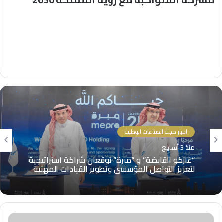
اخبار مجلة الصناعات الوطنية
منذ 3 أسابيع
“غازكو القابضة” و “مبرة” توقعان شراكة استراتيجية
لتعزيز التواصل المؤسسي وتطوير القيادات المهنية