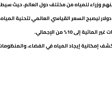
ئيسة هي: التحكم في سعر تحلية المياه عند 0.32 دولار ليصبح السعر القياسي العالمي لتح
ف إمكانية إيجاد المياه في الفضاء، والمنظومات ت