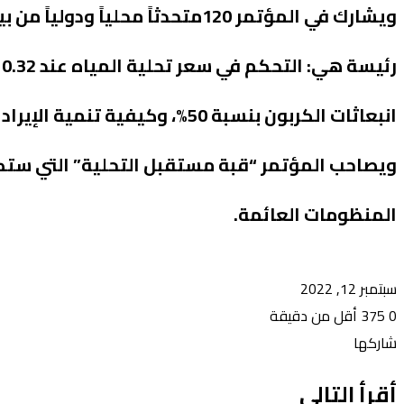
ر
انبعاثات الكربون بنسبة 50%، وكيفية تنمية الإيرادات غير المائية إلى 10% من الإجمالي.
ويصاحب المؤتمر “قبة مستقبل التحلية” التي ستكش
المنظومات العائمة.
سبتمبر 12, 2022
0
375
أقل من دقيقة
تويتر
طباعة
تيلقرام
لينكدإن
واتساب
فيسبوك
مشاركة
شاركها
عبر
تويتر
طباعة
تيلقرام
لينكدإن
واتساب
فيسبوك
مشاركة
أقرأ التالي
عبر
البريد