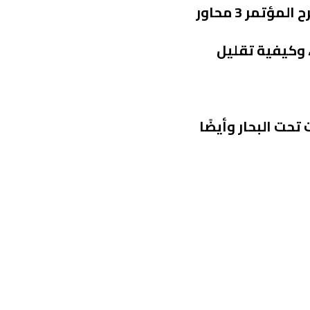
ويشارك في المؤتمر 120متحدثاً محلياً ودولياً من بينهم وزراء للمياه من مختلف دول العالم، حيث سيطرح المؤتمر 3 محاور
لية المياه، وكيفية تقليل
حت البحار وأيضًا