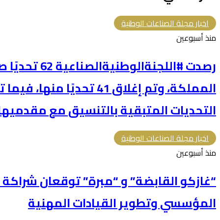
البريد
اخبار مجلة الصناعات الوطنية
منذ أسبوعين
رصدت #اللجنةالو
المملكة، وتم إغلاق 41 تحديًا
التحديات المتبقية بالتنسيق مع مقدميها 
اخبار مجلة الصناعات الوطنية
منذ أسبوعين
“غازكو القابضة” و “مبرة” توقعان شراكة ا
المؤسسي وتطوير القيادات المهنية