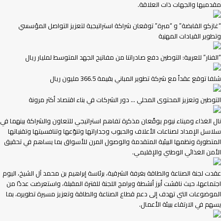
مقدميها والجهات ذات العلاقة.
“غازكو القابضة” و “مبرة” توقعان شراكة استراتيجية لتعزيز التواصل المؤسسي
وتطوير القيادات المهنية
“الفنار” للعربية: التوطين دفع صادراتنا من مفاتيح الجهد المتوسط لمليار ريال
شلفا توقع عقداً مع شركة تطوير المباني بقيمة 366.5 مليون ريال
التوطين وتعزيز المحتوى المحلي … دور الشركات في بناء اقتصاد أكثر مرونة
نال الغذاء وميناء نيوم يوقّعان مذكرة تفاهم استراتيجي للتعاون والشراكة بينهما في
سلاسل الإمداد لصناعات الأعلاف والحبوب وجداراتها وتنوّعها وتنافسيتها وتقنياتها
المتطورة ونظمها البيئية المتقدمة والوصول المرن للأسواق بما يساهم في تحقيق
الأمن الغذائي الوطني والإقليمي.
عقدت لجنة الصناعة والطاقة بغرفة الشرقية، برئاسة إبراهيم بن محمد آل الشيخ، اليوم
اجتماعها، حيث ناقشت أبرز أنشطة وبرامج اللجنة للفترة المقبلة، واستعرضت عددًا من
الموضوعات التي تهدف إلى دعم قطاع الصناعة والطاقة وتعزيز مسيرة تطويره، بما
يسهم في الارتقاء ببيئة الأعمال.