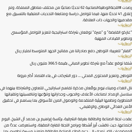
رصدت #اللجنةالوطنيةالصناعية 62 تحديًا صناعيًا من مختلف مناطق المملكة، وتم
إغلاق 41 تحديًا منها، فيما تتواصل دراسة ومتابعة التحديات المتبقية بالتنسيق مع
مقدميها والجهات ذات العلاقة.
“غازكو القابضة” و “مبرة” توقعان شراكة استراتيجية لتعزيز التواصل المؤسسي
وتطوير القيادات المهنية
“الفنار” للعربية: التوطين دفع صادراتنا من مفاتيح الجهد المتوسط لمليار ريال
شلفا توقع عقداً مع شركة تطوير المباني بقيمة 366.5 مليون ريال
التوطين وتعزيز المحتوى المحلي … دور الشركات في بناء اقتصاد أكثر مرونة
نال الغذاء وميناء نيوم يوقّعان مذكرة تفاهم استراتيجي للتعاون والشراكة بينهما في
سلاسل الإمداد لصناعات الأعلاف والحبوب وجداراتها وتنوّعها وتنافسيتها وتقنياتها
المتطورة ونظمها البيئية المتقدمة والوصول المرن للأسواق بما يساهم في تحقيق
الأمن الغذائي الوطني والإقليمي.
عقدت لجنة الصناعة والطاقة بغرفة الشرقية، برئاسة إبراهيم بن محمد آل الشيخ، اليوم
اجتماعها، حيث ناقشت أبرز أنشطة وبرامج اللجنة للفترة المقبلة، واستعرضت عددًا من
الموضوعات التي تهدف إلى دعم قطاع الصناعة والطاقة وتعزيز مسيرة تطويره، بما