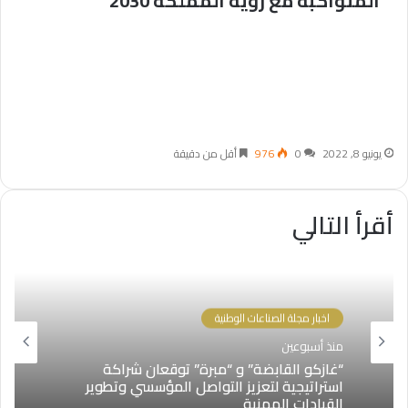
المتواكبة مع رؤية المملكة 2030
يونيو 8, 2022
0
976
أقل من دقيقة
أقرأ التالي
اخبار مجلة الصناعات الوطنية
منذ أسبوعين
“غازكو القابضة” و “مبرة” توقعان شراكة
استراتيجية لتعزيز التواصل المؤسسي وتطوير
القيادات المهنية