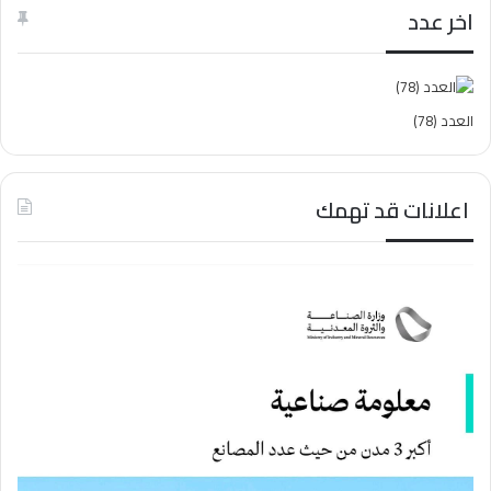
ث
اخر عدد
ع
ن
:
العدد (78)
اعلانات قد تهمك