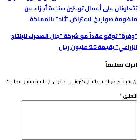
تتعاونان على أعمال توطين صناعة أجزاء من
منظومة صواريخ الاعتراض "ثاد" بالمملكة
"وفرة" توقع عقداً مع شركة "جال الصحراء للإنتاج
الزراعي" بقيمة 9.5 مليون ريال
اترك تعليقاً
لن يتم نشر عنوان بريدك الإلكتروني.
الحقول الإلزامية مشار إليها بـ
*
التعليق
*