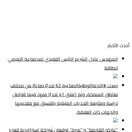
أحدث الأخبار
المهندس عادل الشريم الرئيس التنفيذي لمجموعة التميمي
للطاقة
رصدت #اللجنةالوطنيةالصناعية 62 تحديًا صناعيًا من مختلف
مناطق المملكة، وتم إغلاق 41 تحديًا منها، فيما تتواصل
دراسة ومتابعة التحديات المتبقية بالتنسيق مع مقدميها
والجهات ذات العلاقة.
“غازكو القابضة” و “مبرة” توقعان شراكة استراتيجية لتعزيز