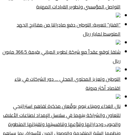
التواصل المؤسسي وتطوير القيادات المهنية
“الفنار” للعربية: التوطين دفع صادراتنا من مفاتيح الجهد
المتوسط لمليار ريال
شلفا توقع عقداً مع شركة تطوير المباني بقيمة 366.5 مليون
ريال
التوطين وتعزيز المحتوى المحلي … دور الشركات في بناء
اقتصاد أكثر مرونة
نال الغذاء وميناء نيوم يوقّعان مذكرة تفاهم استراتيجي
للتعاون والشراكة بينهما في سلاسل الإمداد لصناعات الأعلاف
والحبوب وجداراتها وتنوّعها وتنافسيتها وتقنياتها المتطورة
ونظمها البيئية المتقدمة والوصول المرن للأسواق بما يساهم