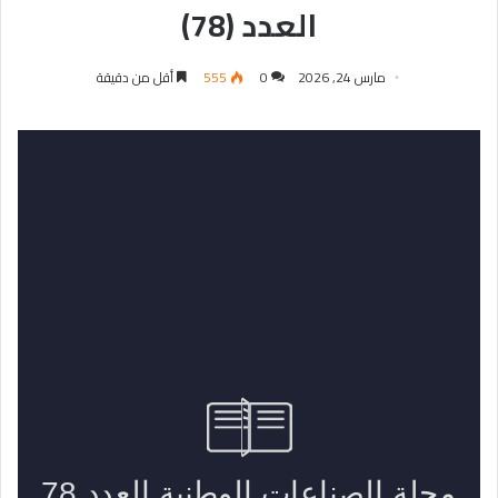
العدد (78)
مارس 24, 2026
0
555
أقل من دقيقة