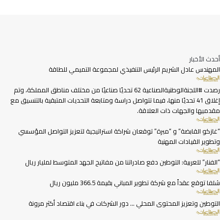
أحدث الأخبار
المهندس عادل الشريم الرئيس التنفيذي لمجموعة التميمي للطاقة
رصدت #اللجنةالوطنيةالصناعية 62 تحديًا صناعيًا من مختلف مناطق المملكة، وتم
إغلاق 41 تحديًا منها، فيما تتواصل دراسة ومتابعة التحديات المتبقية بالتنسيق مع
مقدميها والجهات ذات العلاقة.
“غازكو القابضة” و “مبرة” توقعان شراكة استراتيجية لتعزيز التواصل المؤسسي
وتطوير القيادات المهنية
“الفنار” للعربية: التوطين دفع صادراتنا من مفاتيح الجهد المتوسط لمليار ريال
شلفا توقع عقداً مع شركة تطوير المباني بقيمة 366.5 مليون ريال
التوطين وتعزيز المحتوى المحلي … دور الشركات في بناء اقتصاد أكثر مرونة