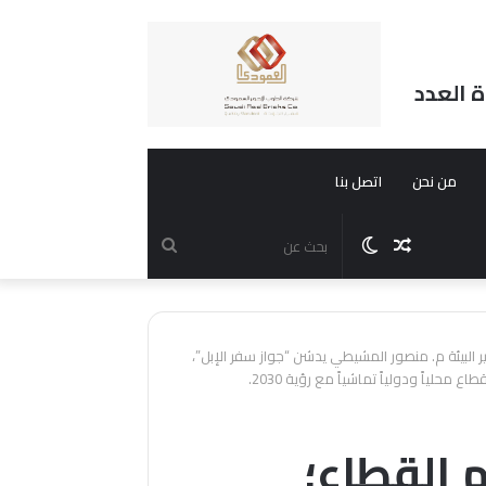
ة العدد
من نحن
اتصل بنا
مقال
الوضع
بحث
عشوائي
المظلم
عن
ر البيئة م. منصور المشيطي يدشن “جواز سفر الإبل”،
 محلياً ودولياً تماشياً مع رؤية 2030.
 القطاع؛