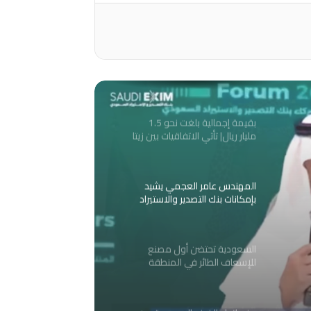
للطاقة
متحدث وزارة الصناعة والثروة
المعدنية جراح الجراح: تجاوز عدد
المصانع في المملكة 13 ألفا
يُعدّ شهادة على نضج منظومة
الصناعة وتأكيدا لقدرة البيئة
بقيمة إجمالية بلغت نحو 1.5
الاستثمارية على المنافسة محليا
مليار ريال| تأتي الاتفاقيات بين زيتا
وإقليميا
تكنولوجيز ووزارة الصناعة
والثروة المعدنية كخطوة نوعية
نحو تسريع التحول الصناعي في
المهندس عامر العجمي يشيد
المملكة
بإمكانات بنك التصدير والاستيراد
السعودي خلال جلسة حوارية
حول تنمية التجارة في الجنوب
د
العالمي
السعودية تحتضن أول مصنع
للإسعاف الطائر في المنطقة
باستثمارات مليار دولار
وفد اتحاد الغرف السعودية من