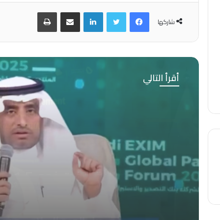
فيسبوك
تويتر
لينكدإن
مشاركة عبر البريد
طباعة
شاركها
أقرأ التالي
فيديوهات
نوفمبر 27, 2025
المهندس عامر العجمي يشيد
بإمكانات بنك التصدير والاستيرا
السعودي خلال جلسة حوارية
حول تنمية التجارة في الجنوب
العالمي