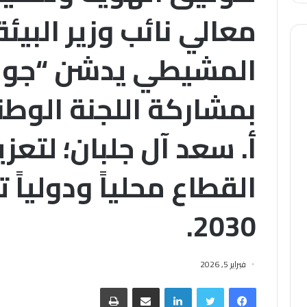
معالي نائب وزير البيئ
المشيطي يدشن “جواز 
بمشاركة اللجنة الوطني
أ. سعد آل جلبان؛ لتعز
القطاع محلياً ودولياً 
2030.
فبراير 5, 2026
فيسبوك
تويتر
لينكدإن
مشاركة عبر البريد
طباعة