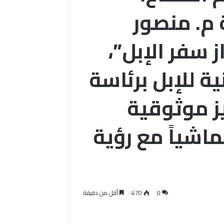
ة م. منصور
سفر الإبل”،
ة للإبل برئاسة
يز موثوقية
تماشياً مع رؤية
0
470
أقل من دقيقة
وفد اتحاد الغرف السعودية من
القطاع الخاص وممثلي الجهات