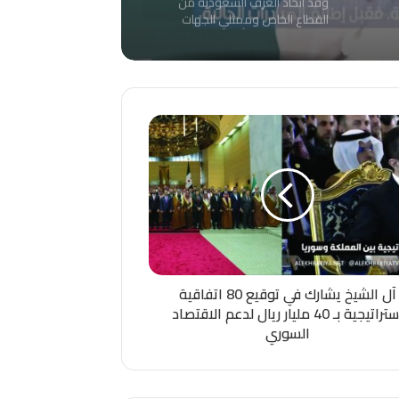
القطاع الخاص وممثلي الجهات
الحكومية برئاسة أ.حسن الحويزي
يصل إلى الأردن لبحث فرص
الشراكة التجارية والاستثمارية
اللجنة الوطنية للسيراميك
بين البلدين
والبورسلان برئاسة أ.طه خياط
تستعرض نتائج أنشطتها
ومبادراتها لدعم القطاع
وجهودها لإدراج منتج البلاط
رئيس اللجنة الوطنية للصناعات
الوطني مع الهيئة العامه
الدوائية في اتحاد الغرف، د.
للمقاولين
عبدالرحمن المطيري: صناعة
الدواء السعودية تتمتع بسمعة
عالية تنافس مثيلاتها الأوروبية
اللجنة الوطنية الصناعية تزور عدداً
والآسيوية
من المصانع بواحة مدن بالأحساء
وتقف على خطط الإنتاج
والتشغيل والمنتجات عالية
آل الشيخ يشارك في توقيع 80 اتفاقية
الجودة
بحضور رئيس غرفة الأحساء
استراتيجية بـ 40 مليار ريال لدعم الاقتصاد
أ.عبدالعزيز الموسى .. اللجنة
السوري
الوطنية الصناعية برئاسة أ.إبراهيم
آل الشيخ تعقد لقاء مع
الصناعيين بالأحساء لبحث سبل
المهندس عادل الشريم الرئيس
تطوير الصناعة بالمحافظة