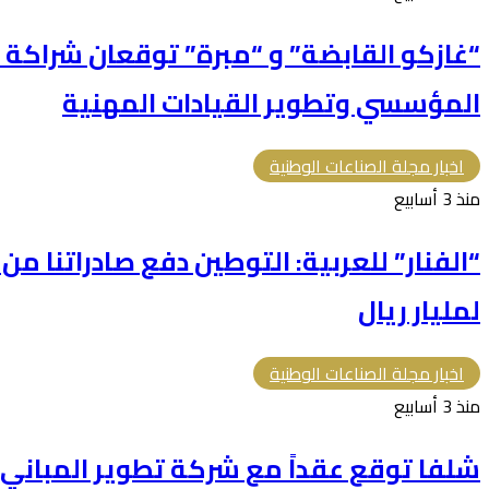
“غازكو القابضة” و “مبرة” توقعان شراكة ا
المؤسسي وتطوير القيادات المهنية
اخبار مجلة الصناعات الوطنية
منذ 3 أسابيع
“الفنار” للعربية: التوطين دفع صادراتنا م
لمليار ريال
اخبار مجلة الصناعات الوطنية
منذ 3 أسابيع
شلفا توقع عقداً مع شركة تطوير المباني بقيمة 366.5 م