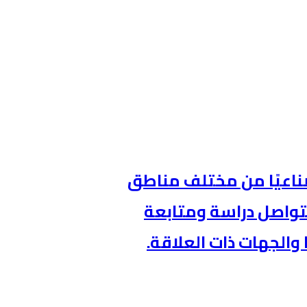
طنيةالصناعية 62 تحديًا صناعيًا من مختلف مناطق
 منها، فيما تتواصل دراسة ومتابعة
والجهات ذات العلاقة.