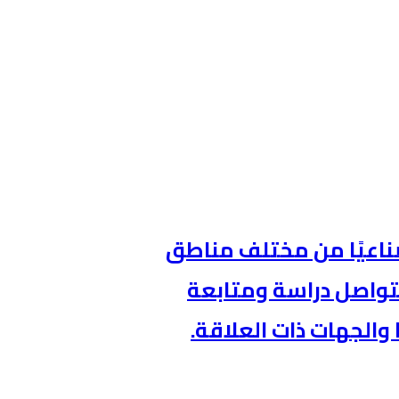
طنيةالصناعية 62 تحديًا صناعيًا من مختلف مناطق
 منها، فيما تتواصل دراسة ومتابعة
والجهات ذات العلاقة.