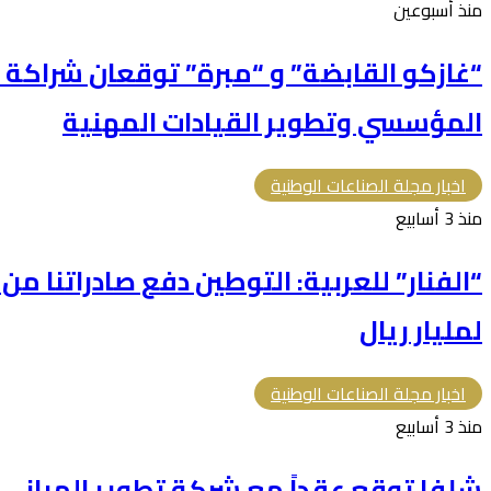
منذ أسبوعين
“غازكو القابضة” و “مبرة” توقعان شراكة ا
المؤسسي وتطوير القيادات المهنية
اخبار مجلة الصناعات الوطنية
منذ 3 أسابيع
“الفنار” للعربية: التوطين دفع صادراتنا م
لمليار ريال
اخبار مجلة الصناعات الوطنية
منذ 3 أسابيع
شلفا توقع عقداً مع شركة تطوير المباني بقيمة 366.5 م